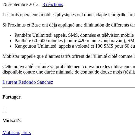
26 septembre 2012 -
3 réactions
Les trois opérateurs mobiles physiques ont donc adapté leur grille tari
Si Proximus et Base ont déjà appliqué une diminution de différents tar
Panthère Unlimited: appels, SMS, données et télévision mobile 
Panthère 60: 600 minutes (contre 420 minutes auparavant), SMS i
Kangourou Unlimited: appels à volonté et 100 SMS pour 60 euro
Mobistar rappelle que d’autres tarifs offrent de l’illimité ciblé comm
Cette nouveauté tarifaire va probablement convaincre les utilisateurs in
disponible contre une durée minimale de contrat de douze mois (résiliab
Laurent Redondo Sanchez
Partager
|
|
Mots-clés
Mobistar
,
tarifs