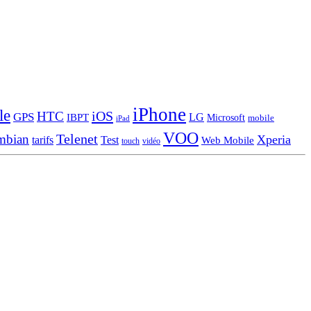
iPhone
le
iOS
HTC
GPS
LG
IBPT
Microsoft
mobile
iPad
VOO
Telenet
mbian
Xperia
tarifs
Test
Web Mobile
touch
vidéo