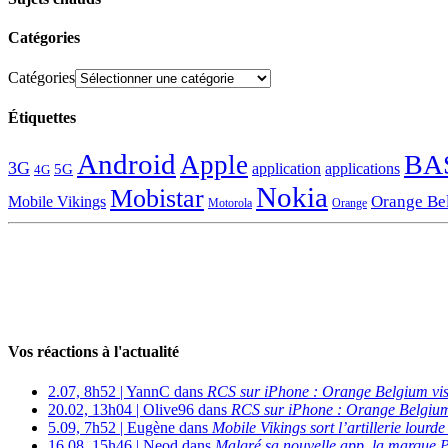
Catégories
Catégories
Étiquettes
Android
BA
Apple
3G
application
applications
5G
4G
Nokia
Mobistar
Orange Be
Mobile Vikings
Motorola
Orange
Vos réactions à l'actualité
2.07, 8h52 | YannC dans
RCS sur iPhone : Orange Belgium vi
20.02, 13h04 | Olive96 dans
RCS sur iPhone : Orange Belgium
5.09, 7h52 | Eugène dans
Mobile Vikings sort l’artillerie lour
16.08, 15h46 | Neod dans
Malgré sa nouvelle app, la marque P