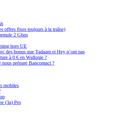
sh
offres fixes toujours à la traîne)
 formule 2 Gbps
oaming hors UE
, avec des bonus que Tadaam et Hey n’ont pas
cture à 0 € en Wallonie ?
e nous prépare Bancontact ?
s mobiles
?
oop
ne (3a) Pro