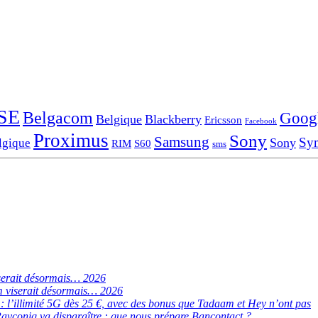
SE
Belgacom
Goog
Belgique
Blackberry
Ericsson
Facebook
Proximus
Sony
Samsung
Sy
Sony
lgique
RIM
S60
sms
serait désormais… 2026
 viserait désormais… 2026
de : l’illimité 5G dès 25 €, avec des bonus que Tadaam et Hey n’ont pas
ayconiq va disparaître : que nous prépare Bancontact ?