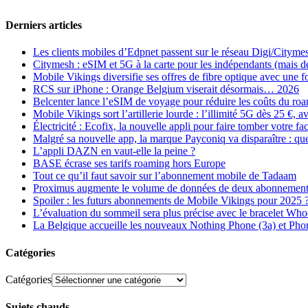
Derniers articles
Les clients mobiles d’Edpnet passent sur le réseau Digi/Cityme
Citymesh : eSIM et 5G à la carte pour les indépendants (mais des 
Mobile Vikings diversifie ses offres de fibre optique avec une
RCS sur iPhone : Orange Belgium viserait désormais… 2026
Belcenter lance l’eSIM de voyage pour réduire les coûts du r
Mobile Vikings sort l’artillerie lourde : l’illimité 5G dès 25 €
Électricité : Ecofix, la nouvelle appli pour faire tomber votre fa
Malgré sa nouvelle app, la marque Payconiq va disparaître : qu
L’appli DAZN en vaut-elle la peine ?
BASE écrase ses tarifs roaming hors Europe
Tout ce qu’il faut savoir sur l’abonnement mobile de Tadaam
Proximus augmente le volume de données de deux abonnement
Spoiler : les futurs abonnements de Mobile Vikings pour 2025 
L’évaluation du sommeil sera plus précise avec le bracelet Wh
La Belgique accueille les nouveaux Nothing Phone (3a) et Pho
Catégories
Catégories
Sujets chauds