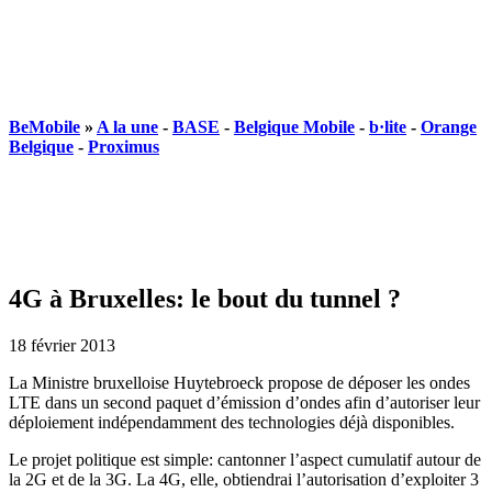
BeMobile
»
A la une
-
BASE
-
Belgique Mobile
-
b·lite
-
Orange
Belgique
-
Proximus
4G à Bruxelles: le bout du tunnel ?
18 février 2013
La Ministre bruxelloise Huytebroeck propose de déposer les ondes
LTE dans un second paquet d’émission d’ondes afin d’autoriser leur
déploiement indépendamment des technologies déjà disponibles.
Le projet politique est simple: cantonner l’aspect cumulatif autour de
la 2G et de la 3G. La 4G, elle, obtiendrai l’autorisation d’exploiter 3