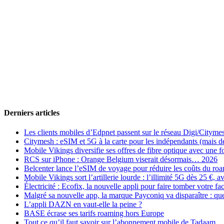
Derniers articles
Les clients mobiles d’Edpnet passent sur le réseau Digi/Cityme
Citymesh : eSIM et 5G à la carte pour les indépendants (mais des 
Mobile Vikings diversifie ses offres de fibre optique avec une
RCS sur iPhone : Orange Belgium viserait désormais… 2026
Belcenter lance l’eSIM de voyage pour réduire les coûts du r
Mobile Vikings sort l’artillerie lourde : l’illimité 5G dès 25 €
Électricité : Ecofix, la nouvelle appli pour faire tomber votre fa
Malgré sa nouvelle app, la marque Payconiq va disparaître : qu
L’appli DAZN en vaut-elle la peine ?
BASE écrase ses tarifs roaming hors Europe
Tout ce qu’il faut savoir sur l’abonnement mobile de Tadaam