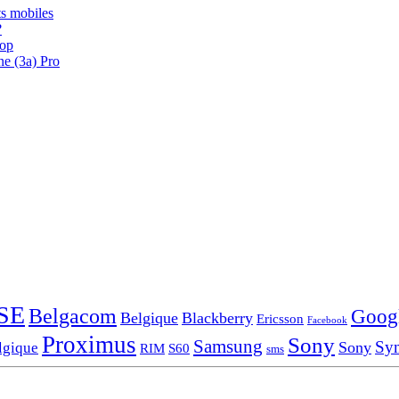
s mobiles
?
oop
ne (3a) Pro
SE
Belgacom
Goog
Belgique
Blackberry
Ericsson
Facebook
Proximus
Sony
Samsung
Sy
Sony
lgique
RIM
S60
sms