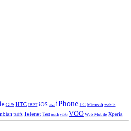
iPhone
le
iOS
HTC
GPS
LG
IBPT
Microsoft
mobile
iPad
VOO
Telenet
mbian
Xperia
tarifs
Test
Web Mobile
touch
vidéo