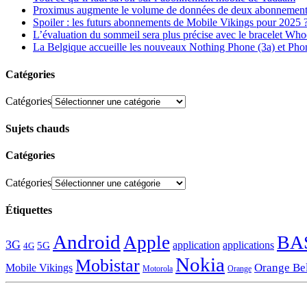
Proximus augmente le volume de données de deux abonnement
Spoiler : les futurs abonnements de Mobile Vikings pour 2025 
L’évaluation du sommeil sera plus précise avec le bracelet Wh
La Belgique accueille les nouveaux Nothing Phone (3a) et Pho
Catégories
Catégories
Sujets chauds
Catégories
Catégories
Étiquettes
Android
BA
Apple
3G
application
applications
5G
4G
Nokia
Mobistar
Orange Be
Mobile Vikings
Motorola
Orange