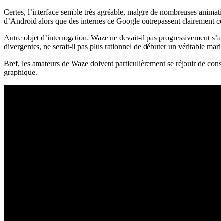
Certes, l’interface semble très agréable, malgré de nombreuses animati
d’Android alors que des internes de Google outrepassent clairement ce 
Autre objet d’interrogation: Waze ne devait-il pas progressivement s’
divergentes, ne serait-il pas plus rationnel de débuter un véritable m
Bref, les amateurs de Waze doivent particulièrement se réjouir de conse
graphique.