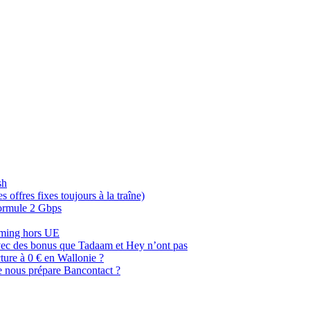
sh
offres fixes toujours à la traîne)
 formule 2 Gbps
oaming hors UE
, avec des bonus que Tadaam et Hey n’ont pas
cture à 0 € en Wallonie ?
e nous prépare Bancontact ?