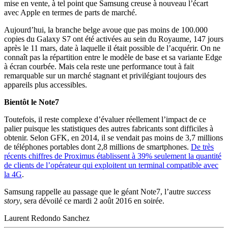
mise en vente, à tel point que Samsung creuse à nouveau l’écart
avec Apple en termes de parts de marché.
Aujourd’hui, la branche belge avoue que pas moins de 100.000
copies du Galaxy S7 ont été activées au sein du Royaume, 147 jours
après le 11 mars, date à laquelle il était possible de l’acquérir. On ne
connaît pas la répartition entre le modèle de base et sa variante Edge
à écran courbée. Mais cela reste une performance tout à fait
remarquable sur un marché stagnant et privilégiant toujours des
appareils plus accessibles.
Bientôt le Note7
Toutefois, il reste complexe d’évaluer réellement l’impact de ce
palier puisque les statistiques des autres fabricants sont difficiles à
obtenir. Selon GFK, en 2014, il se vendait pas moins de 3,7 millions
de téléphones portables dont 2,8 millions de smartphones.
De très
récents chiffres de Proximus établissent à 39% seulement la quantité
de clients de l’opérateur qui exploitent un terminal compatible avec
la 4G
.
Samsung rappelle au passage que le géant Note7, l’autre
success
story
, sera dévoilé ce mardi 2 août 2016 en soirée.
Laurent Redondo Sanchez