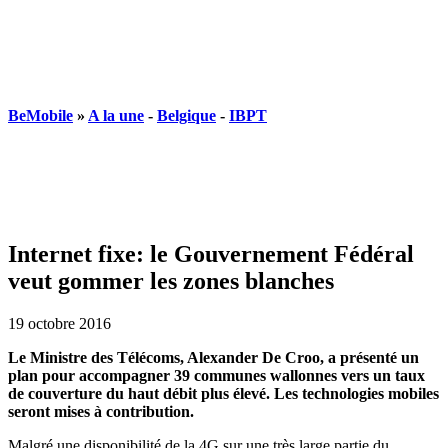
BeMobile
»
A la une
-
Belgique
-
IBPT
Internet fixe: le Gouvernement Fédéral
veut gommer les zones blanches
19 octobre 2016
Le Ministre des Télécoms, Alexander De Croo, a présenté un
plan pour accompagner 39 communes wallonnes vers un taux
de couverture du haut débit plus élevé. Les technologies mobiles
seront mises à contribution.
Malgré une disponibilité de la 4G sur une très large partie du