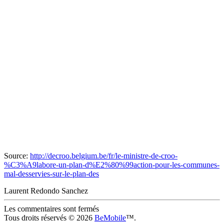
Source:
http://decroo.belgium.be/fr/le-ministre-de-croo-
%C3%A9labore-un-plan-d%E2%80%99action-pour-les-communes-
mal-desservies-sur-le-plan-des
Laurent Redondo Sanchez
Les commentaires sont fermés
Tous droits réservés © 2026
BeMobile
™.