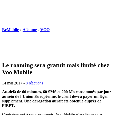
BeMobile
»
A la une
-
VOO
Le roaming sera gratuit mais limité chez
Voo Mobile
14 mai 2017
-
8 réactions
Au-delà de 60 minutes, 60 SMS et 200 Mo consommés par jour
au sein de l’Union Européenne, le client devra payer un léger
supplément. Une dérogation aurait été obtenue auprès de
l’IBPT.
Contrairement à ses concurrents, Voo Mobile n’appliquera pas