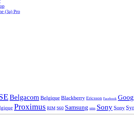
?
oop
ne (3a) Pro
SE
Belgacom
Goog
Belgique
Blackberry
Ericsson
Facebook
Proximus
Sony
Samsung
Sy
Sony
lgique
RIM
S60
sms