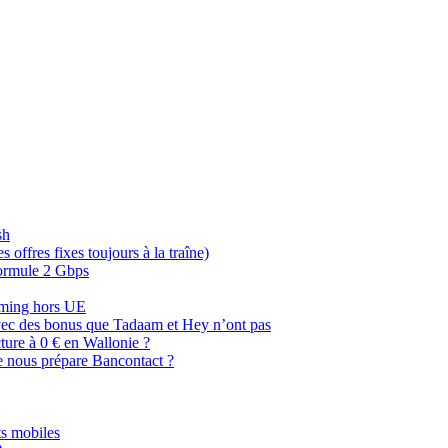
sh
offres fixes toujours à la traîne)
 formule 2 Gbps
oaming hors UE
, avec des bonus que Tadaam et Hey n’ont pas
cture à 0 € en Wallonie ?
e nous prépare Bancontact ?
s mobiles