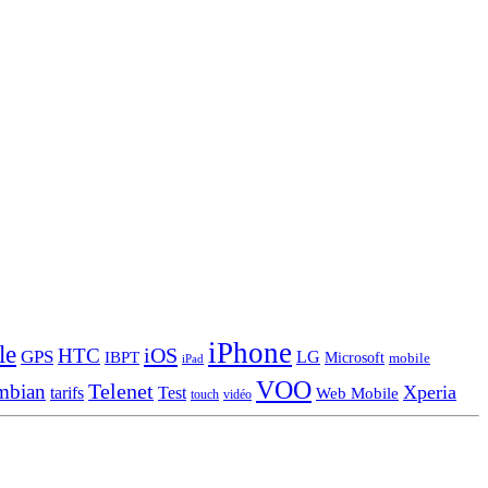
iPhone
le
iOS
HTC
GPS
LG
IBPT
Microsoft
mobile
iPad
VOO
Telenet
mbian
Xperia
tarifs
Test
Web Mobile
touch
vidéo