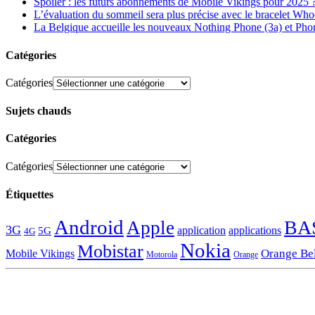
Spoiler : les futurs abonnements de Mobile Vikings pour 2025 
L’évaluation du sommeil sera plus précise avec le bracelet Wh
La Belgique accueille les nouveaux Nothing Phone (3a) et Pho
Catégories
Catégories
Sujets chauds
Catégories
Catégories
Étiquettes
Android
BA
Apple
3G
application
applications
5G
4G
Nokia
Mobistar
Orange Be
Mobile Vikings
Motorola
Orange