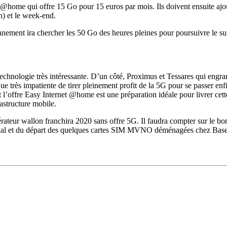
t @home qui offre 15 Go pour 15 euros par mois. Ils doivent ensuite ajo
h) et le week-end.
nement ira chercher les 50 Go des heures pleines pour poursuivre le surf 
 technologie très intéressante. D’un côté, Proximus et Tessares qui eng
rès impatiente de tirer pleinement profit de la 5G pour se passer enfin 
 l’offre Easy Internet @home est une préparation idéale pour livrer cet
rastructure mobile.
ateur wallon franchira 2020 sans offre 5G. Il faudra compter sur le b
xial et du départ des quelques cartes SIM MVNO déménagées chez Base. P