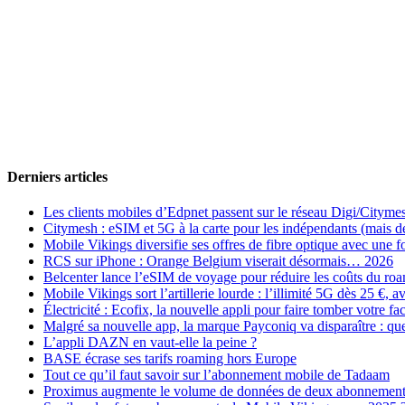
Derniers articles
Les clients mobiles d’Edpnet passent sur le réseau Digi/Cityme
Citymesh : eSIM et 5G à la carte pour les indépendants (mais des 
Mobile Vikings diversifie ses offres de fibre optique avec une
RCS sur iPhone : Orange Belgium viserait désormais… 2026
Belcenter lance l’eSIM de voyage pour réduire les coûts du r
Mobile Vikings sort l’artillerie lourde : l’illimité 5G dès 25 €
Électricité : Ecofix, la nouvelle appli pour faire tomber votre fa
Malgré sa nouvelle app, la marque Payconiq va disparaître : qu
L’appli DAZN en vaut-elle la peine ?
BASE écrase ses tarifs roaming hors Europe
Tout ce qu’il faut savoir sur l’abonnement mobile de Tadaam
Proximus augmente le volume de données de deux abonnement