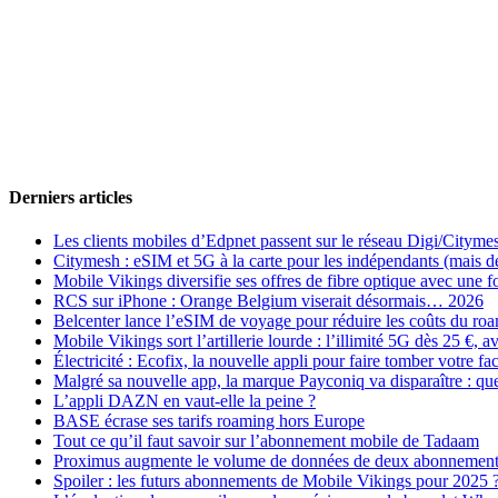
Derniers articles
Les clients mobiles d’Edpnet passent sur le réseau Digi/Cityme
Citymesh : eSIM et 5G à la carte pour les indépendants (mais des 
Mobile Vikings diversifie ses offres de fibre optique avec une
RCS sur iPhone : Orange Belgium viserait désormais… 2026
Belcenter lance l’eSIM de voyage pour réduire les coûts du r
Mobile Vikings sort l’artillerie lourde : l’illimité 5G dès 25 €
Électricité : Ecofix, la nouvelle appli pour faire tomber votre fa
Malgré sa nouvelle app, la marque Payconiq va disparaître : qu
L’appli DAZN en vaut-elle la peine ?
BASE écrase ses tarifs roaming hors Europe
Tout ce qu’il faut savoir sur l’abonnement mobile de Tadaam
Proximus augmente le volume de données de deux abonnement
Spoiler : les futurs abonnements de Mobile Vikings pour 2025 