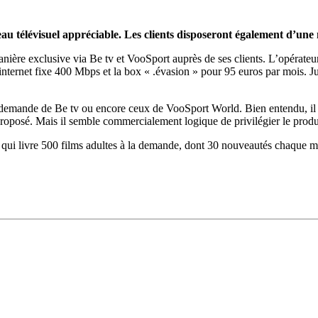
u télévisuel appréciable. Les clients disposeront également d’une 
 manière exclusive via Be tv et VooSport auprès de ses clients. L’opéra
nternet fixe 400 Mbps et la box « .évasion » pour 95 euros par mois. J
 demande de Be tv ou encore ceux de VooSport World. Bien entendu, il e
oposé. Mais il semble commercialement logique de privilégier le produi
qui livre 500 films adultes à la demande, dont 30 nouveautés chaque mo