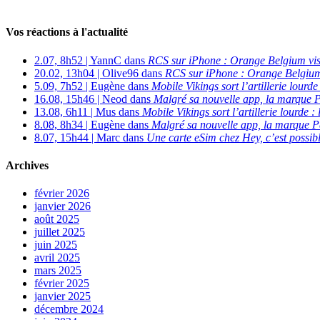
Vos réactions à l'actualité
2.07, 8h52 | YannC dans
RCS sur iPhone : Orange Belgium vi
20.02, 13h04 | Olive96 dans
RCS sur iPhone : Orange Belgium
5.09, 7h52 | Eugène dans
Mobile Vikings sort l’artillerie lour
16.08, 15h46 | Neod dans
Malgré sa nouvelle app, la marque P
13.08, 6h11 | Mus dans
Mobile Vikings sort l’artillerie lourde
8.08, 8h34 | Eugène dans
Malgré sa nouvelle app, la marque P
8.07, 15h44 | Marc dans
Une carte eSim chez Hey, c’est possibl
Archives
février 2026
janvier 2026
août 2025
juillet 2025
juin 2025
avril 2025
mars 2025
février 2025
janvier 2025
décembre 2024