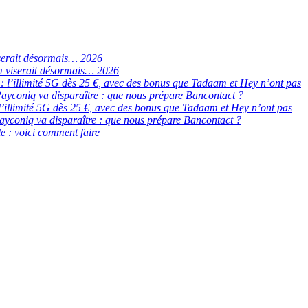
serait désormais… 2026
 viserait désormais… 2026
de : l’illimité 5G dès 25 €, avec des bonus que Tadaam et Hey n’ont pas
ayconiq va disparaître : que nous prépare Bancontact ?
 : l’illimité 5G dès 25 €, avec des bonus que Tadaam et Hey n’ont pas
ayconiq va disparaître : que nous prépare Bancontact ?
e : voici comment faire