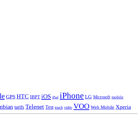
iPhone
le
iOS
HTC
GPS
LG
IBPT
Microsoft
mobile
iPad
VOO
Telenet
mbian
Xperia
tarifs
Test
Web Mobile
touch
vidéo