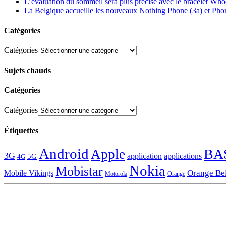
L’évaluation du sommeil sera plus précise avec le bracelet Wh
La Belgique accueille les nouveaux Nothing Phone (3a) et Pho
Catégories
Catégories
Sujets chauds
Catégories
Catégories
Étiquettes
Android
BA
Apple
3G
application
applications
5G
4G
Nokia
Mobistar
Orange Be
Mobile Vikings
Motorola
Orange