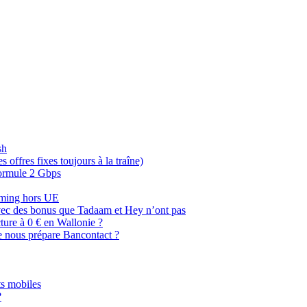
sh
offres fixes toujours à la traîne)
 formule 2 Gbps
oaming hors UE
, avec des bonus que Tadaam et Hey n’ont pas
cture à 0 € en Wallonie ?
e nous prépare Bancontact ?
s mobiles
?