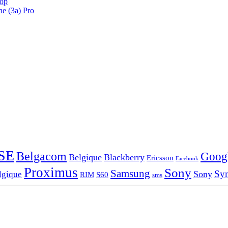
oop
ne (3a) Pro
SE
Belgacom
Goog
Belgique
Blackberry
Ericsson
Facebook
Proximus
Sony
Samsung
Sy
Sony
lgique
RIM
S60
sms