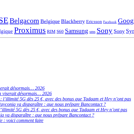
SE
Belgacom
Goog
Belgique
Blackberry
Ericsson
Facebook
Proximus
Sony
Samsung
Sy
Sony
lgique
RIM
S60
sms
serait désormais… 2026
 viserait désormais… 2026
de : l’illimité 5G dès 25 €, avec des bonus que Tadaam et Hey n’ont pas
ayconiq va disparaître : que nous prépare Bancontact ?
 : l’illimité 5G dès 25 €, avec des bonus que Tadaam et Hey n’ont pas
q va disparaître : que nous prépare Bancontact ?
e : voici comment faire