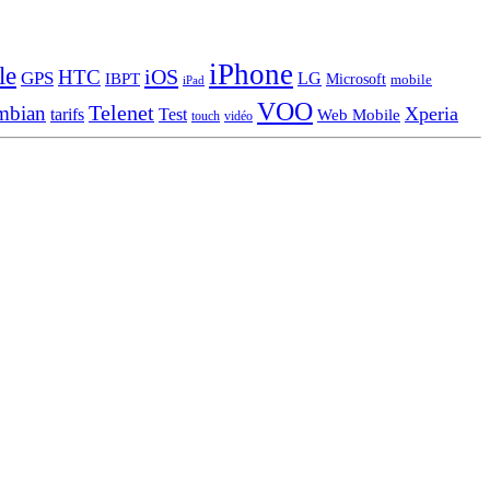
iPhone
le
iOS
HTC
GPS
LG
IBPT
Microsoft
mobile
iPad
VOO
Telenet
mbian
Xperia
tarifs
Test
Web Mobile
touch
vidéo