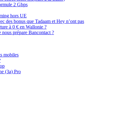
 formule 2 Gbps
oaming hors UE
, avec des bonus que Tadaam et Hey n’ont pas
cture à 0 € en Wallonie ?
e nous prépare Bancontact ?
s mobiles
?
oop
ne (3a) Pro