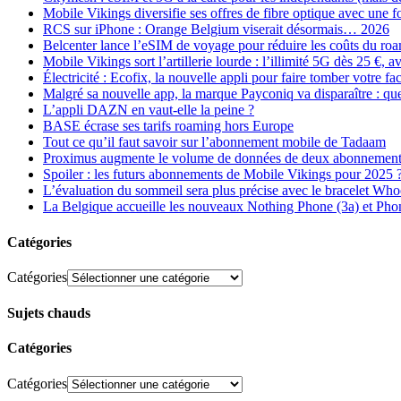
Mobile Vikings diversifie ses offres de fibre optique avec une
RCS sur iPhone : Orange Belgium viserait désormais… 2026
Belcenter lance l’eSIM de voyage pour réduire les coûts du r
Mobile Vikings sort l’artillerie lourde : l’illimité 5G dès 25 €
Électricité : Ecofix, la nouvelle appli pour faire tomber votre fa
Malgré sa nouvelle app, la marque Payconiq va disparaître : qu
L’appli DAZN en vaut-elle la peine ?
BASE écrase ses tarifs roaming hors Europe
Tout ce qu’il faut savoir sur l’abonnement mobile de Tadaam
Proximus augmente le volume de données de deux abonnement
Spoiler : les futurs abonnements de Mobile Vikings pour 2025 
L’évaluation du sommeil sera plus précise avec le bracelet Wh
La Belgique accueille les nouveaux Nothing Phone (3a) et Pho
Catégories
Catégories
Sujets chauds
Catégories
Catégories