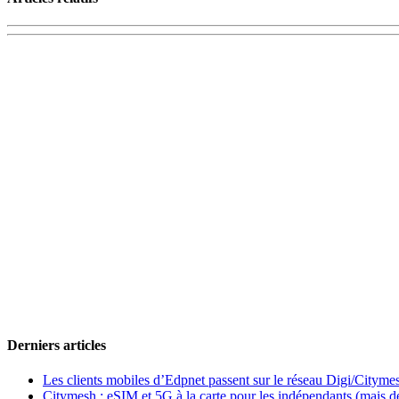
Derniers articles
Les clients mobiles d’Edpnet passent sur le réseau Digi/Cityme
Citymesh : eSIM et 5G à la carte pour les indépendants (mais des 