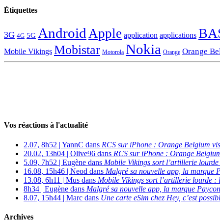
Étiquettes
Android
BA
Apple
3G
application
applications
5G
4G
Nokia
Mobistar
Orange Be
Mobile Vikings
Motorola
Orange
Vos réactions à l'actualité
2.07, 8h52 | YannC dans
RCS sur iPhone : Orange Belgium vi
20.02, 13h04 | Olive96 dans
RCS sur iPhone : Orange Belgium
5.09, 7h52 | Eugène dans
Mobile Vikings sort l’artillerie lour
16.08, 15h46 | Neod dans
Malgré sa nouvelle app, la marque P
13.08, 6h11 | Mus dans
Mobile Vikings sort l’artillerie lourde
8h34 | Eugène dans
Malgré sa nouvelle app, la marque Payconi
8.07, 15h44 | Marc dans
Une carte eSim chez Hey, c’est possibl
Archives