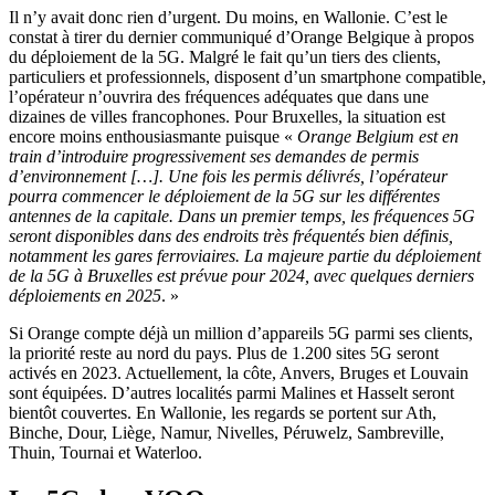
Il n’y avait donc rien d’urgent. Du moins, en Wallonie. C’est le
constat à tirer du dernier communiqué d’Orange Belgique à propos
du déploiement de la 5G. Malgré le fait qu’un tiers des clients,
particuliers et professionnels, disposent d’un smartphone compatible,
l’opérateur n’ouvrira des fréquences adéquates que dans une
dizaines de villes francophones. Pour Bruxelles, la situation est
encore moins enthousiasmante puisque «
Orange Belgium est en
train d’introduire progressivement ses demandes de permis
d’environnement […]. Une fois les permis délivrés, l’opérateur
pourra commencer le déploiement de la 5G sur les différentes
antennes de la capitale. Dans un premier temps, les fréquences 5G
seront disponibles dans des endroits très fréquentés bien définis,
notamment les gares ferroviaires. La majeure partie du déploiement
de la 5G à Bruxelles est prévue pour 2024, avec quelques derniers
déploiements en 2025
. »
Si Orange compte déjà un million d’appareils 5G parmi ses clients,
la priorité reste au nord du pays. Plus de 1.200 sites 5G seront
activés en 2023. Actuellement, la côte, Anvers, Bruges et Louvain
sont équipées. D’autres localités parmi Malines et Hasselt seront
bientôt couvertes. En Wallonie, les regards se portent sur Ath,
Binche, Dour, Liège, Namur, Nivelles, Péruwelz, Sambreville,
Thuin, Tournai et Waterloo.