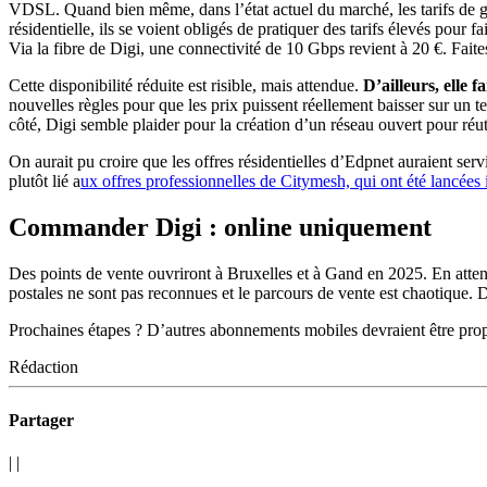
VDSL. Quand bien même, dans l’état actuel du marché, les tarifs de gr
résidentielle, ils se voient obligés de pratiquer des tarifs élevés
Via la fibre de Digi, une connectivité de 10 Gbps revient à 20 €. Faite
Cette disponibilité réduite est risible, mais attendue.
D’ailleurs, elle 
nouvelles règles pour que les prix puissent réellement baisser sur un 
côté, Digi semble plaider pour la création d’un réseau ouvert pour réu
On aurait pu croire que les offres résidentielles d’Edpnet auraient ser
plutôt lié a
ux offres professionnelles de Citymesh, qui ont été lancées il
Commander Digi : online uniquement
Des points de vente ouvriront à Bruxelles et à Gand en 2025. En atte
postales ne sont pas reconnues et le parcours de vente est chaotique. D
Prochaines étapes ? D’autres abonnements mobiles devraient être propo
Rédaction
Partager
|
|