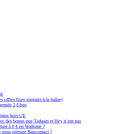
sh
offres fixes toujours à la traîne)
 formule 2 Gbps
oaming hors UE
, avec des bonus que Tadaam et Hey n’ont pas
cture à 0 € en Wallonie ?
e nous prépare Bancontact ?