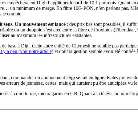
os empêcheraient Digi d’appliquer le tarif de 10 € par mois. Quant aux 
 pour faire… un minimum de marge. En fibre 10G-PON, n’en parlons pas. 
s le compte.
fait sens. Un mouvement est lancé
: des prix bas sont possibles, il suffit
territoire où un duopole s’est créé entre la fibre de Proximus (Fiberkla
tiliser au maximum les infrastructures existantes.
vi de base à Digi. Cette autre entité de Citymesh ne semble pas particip
 y a peu (voir notre article)
et dont la gestion semble avoir été confiée 
ndant, commander un abonnement Digi se fait en ligne. Faites preuve de 
es erreurs de jeunesse, certes, mais qui auraient pu être anticipées vu le
sés à court terme, mieux garnis en GB. Quant à la télévision numérique