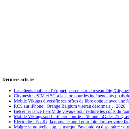
Derniers articles
Les clients mobiles d’Edpnet passent sur le réseau Digi/Cityme
Citymesh : eSIM et 5G à la carte pour les indépendants (mais des 
Mobile Vikings diversifie ses offres de fibre optique avec une
RCS sur iPhone : Orange Belgium viserait désormais… 2026
Belcenter lance l’eSIM de voyage pour réduire les coûts du r
Mobile Vikings sort l’artillerie lourde : l’illimité 5G dès 25 €
Électricité : Ecofix, la nouvelle appli pour faire tomber votre fa
Malgré sa nouvelle app, la marque Payconiq va disparaître : qu