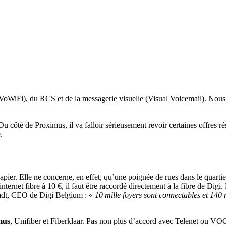
 (VoWiFi), du RCS et de la messagerie visuelle (Visual Voicemail). Nous
 côté de Proximus, il va falloir sérieusement revoir certaines offres ré
.
papier. Elle ne concerne, en effet, qu’une poignée de rues dans le quart
nternet fibre à 10 €, il faut être raccordé directement à la fibre de Digi
gadt, CEO de Digi Belgium : «
10 mille foyers sont connectables et 140 m
mus
, Unifiber et Fiberklaar. Pas non plus d’accord avec Telenet ou VOO