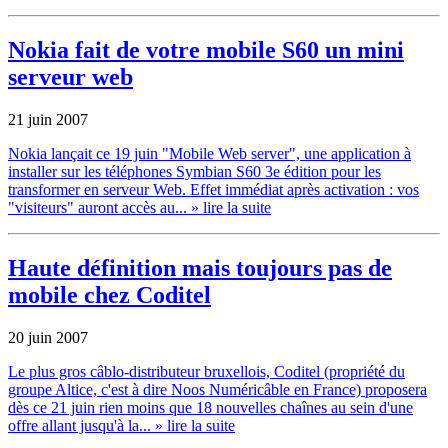
Nokia fait de votre mobile S60 un mini
serveur web
21 juin 2007
Nokia lançait ce 19 juin "Mobile Web server", une application à
installer sur les téléphones Symbian S60 3e édition pour les
transformer en serveur Web. Effet immédiat après activation : vos
"visiteurs" auront accès au...
» lire la suite
Haute définition mais toujours pas de
mobile chez Coditel
20 juin 2007
Le plus gros câblo-distributeur bruxellois, Coditel (propriété du
groupe Altice, c'est à dire Noos Numéricâble en France) proposera
dès ce 21 juin rien moins que 18 nouvelles chaînes au sein d'une
offre allant jusqu'à la...
» lire la suite