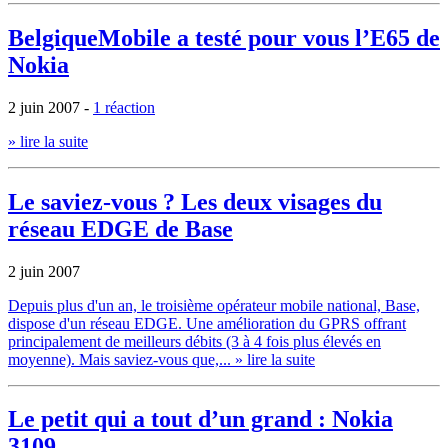
BelgiqueMobile a testé pour vous l’E65 de
Nokia
2 juin 2007
-
1 réaction
» lire la suite
Le saviez-vous ? Les deux visages du
réseau EDGE de Base
2 juin 2007
Depuis plus d'un an, le troisième opérateur mobile national, Base,
dispose d'un réseau EDGE. Une amélioration du GPRS offrant
principalement de meilleurs débits (3 à 4 fois plus élevés en
moyenne). Mais saviez-vous que,...
» lire la suite
Le petit qui a tout d’un grand : Nokia
3109