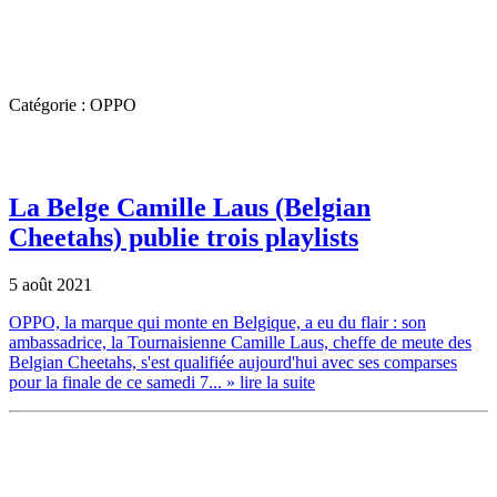
Catégorie : OPPO
La Belge Camille Laus (Belgian
Cheetahs) publie trois playlists
5 août 2021
OPPO, la marque qui monte en Belgique, a eu du flair : son
ambassadrice, la Tournaisienne Camille Laus, cheffe de meute des
Belgian Cheetahs, s'est qualifiée aujourd'hui avec ses comparses
pour la finale de ce samedi 7...
» lire la suite