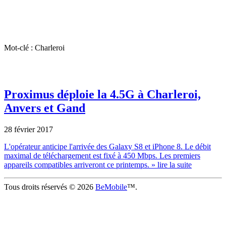
Mot-clé : Charleroi
Proximus déploie la 4.5G à Charleroi,
Anvers et Gand
28 février 2017
L'opérateur anticipe l'arrivée des Galaxy S8 et iPhone 8. Le débit
maximal de téléchargement est fixé à 450 Mbps. Les premiers
appareils compatibles arriveront ce printemps.
» lire la suite
Tous droits réservés © 2026
BeMobile
™.