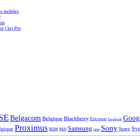
s mobiles
?
oop
ne (3a) Pro
SE
Belgacom
Goog
Belgique
Blackberry
Ericsson
Facebook
Proximus
Sony
Samsung
Sy
Sony
lgique
RIM
S60
sms