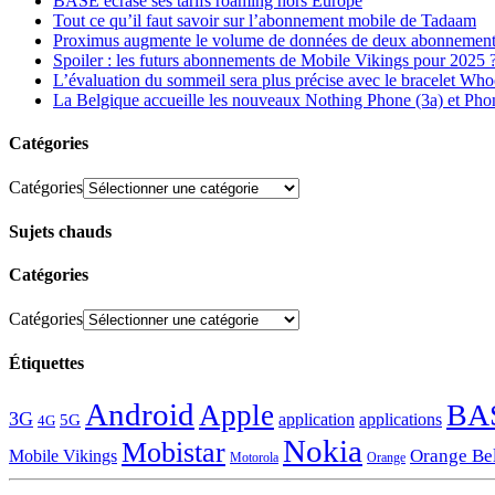
BASE écrase ses tarifs roaming hors Europe
Tout ce qu’il faut savoir sur l’abonnement mobile de Tadaam
Proximus augmente le volume de données de deux abonnement
Spoiler : les futurs abonnements de Mobile Vikings pour 2025 
L’évaluation du sommeil sera plus précise avec le bracelet Wh
La Belgique accueille les nouveaux Nothing Phone (3a) et Pho
Catégories
Catégories
Sujets chauds
Catégories
Catégories
Étiquettes
Android
BA
Apple
3G
application
applications
5G
4G
Nokia
Mobistar
Orange Be
Mobile Vikings
Motorola
Orange