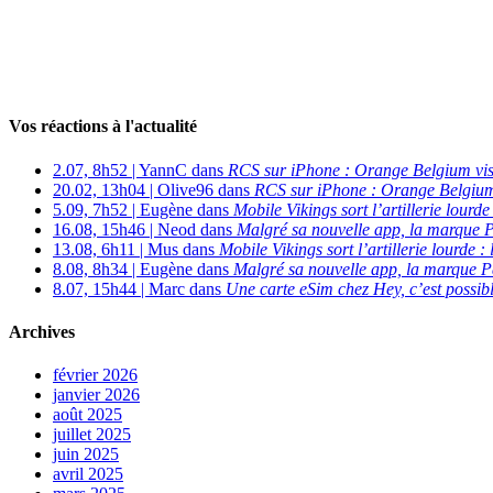
Vos réactions à l'actualité
2.07, 8h52 | YannC dans
RCS sur iPhone : Orange Belgium vi
20.02, 13h04 | Olive96 dans
RCS sur iPhone : Orange Belgium
5.09, 7h52 | Eugène dans
Mobile Vikings sort l’artillerie lour
16.08, 15h46 | Neod dans
Malgré sa nouvelle app, la marque P
13.08, 6h11 | Mus dans
Mobile Vikings sort l’artillerie lourde
8.08, 8h34 | Eugène dans
Malgré sa nouvelle app, la marque P
8.07, 15h44 | Marc dans
Une carte eSim chez Hey, c’est possibl
Archives
février 2026
janvier 2026
août 2025
juillet 2025
juin 2025
avril 2025