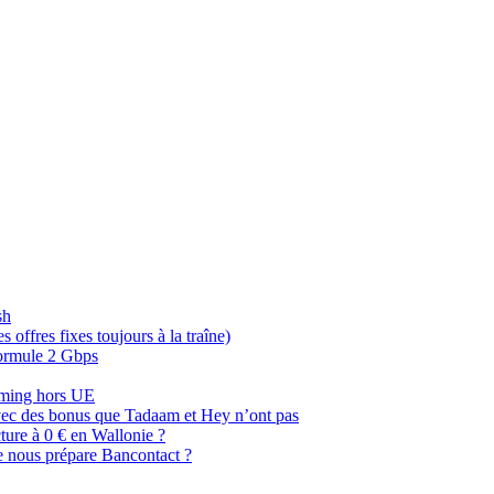
sh
offres fixes toujours à la traîne)
 formule 2 Gbps
oaming hors UE
, avec des bonus que Tadaam et Hey n’ont pas
cture à 0 € en Wallonie ?
e nous prépare Bancontact ?