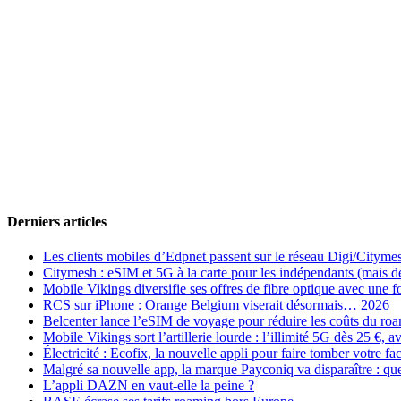
Derniers articles
Les clients mobiles d’Edpnet passent sur le réseau Digi/Cityme
Citymesh : eSIM et 5G à la carte pour les indépendants (mais des 
Mobile Vikings diversifie ses offres de fibre optique avec une
RCS sur iPhone : Orange Belgium viserait désormais… 2026
Belcenter lance l’eSIM de voyage pour réduire les coûts du r
Mobile Vikings sort l’artillerie lourde : l’illimité 5G dès 25 €
Électricité : Ecofix, la nouvelle appli pour faire tomber votre fa
Malgré sa nouvelle app, la marque Payconiq va disparaître : qu
L’appli DAZN en vaut-elle la peine ?