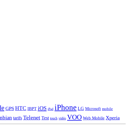
iPhone
le
iOS
HTC
GPS
LG
IBPT
Microsoft
mobile
iPad
VOO
Telenet
mbian
Xperia
tarifs
Test
Web Mobile
touch
vidéo