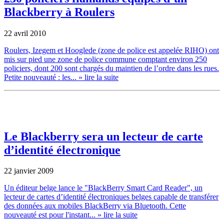
Blackberry à Roulers
22 avril 2010
Roulers, Izegem et Hooglede (zone de police est appelée RIHO) ont
mis sur pied une zone de police commune comptant environ 250
policiers, dont 200 sont chargés du maintien de l’ordre dans les rues.
Petite nouveauté : les...
» lire la suite
Le Blackberry sera un lecteur de carte
d’identité électronique
22 janvier 2009
Un éditeur belge lance le "BlackBerry Smart Card Reader", un
lecteur de cartes d’identité électroniques belges capable de transférer
des données aux mobiles BlackBerry via Bluetooth. Cette
nouveauté est pour l'instant...
» lire la suite