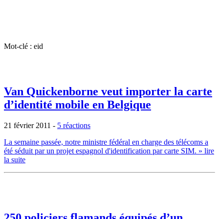
Mot-clé : eid
Van Quickenborne veut importer la carte
d’identité mobile en Belgique
21 février 2011
-
5 réactions
La semaine passée, notre ministre fédéral en charge des télécoms a
été séduit par un projet espagnol d'identification par carte SIM.
» lire
la suite
250 policiers flamands équipés d’un