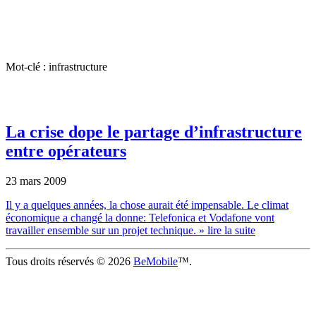
Mot-clé : infrastructure
La crise dope le partage d’infrastructure
entre opérateurs
23 mars 2009
Il y a quelques années, la chose aurait été impensable. Le climat
économique a changé la donne: Telefonica et Vodafone vont
travailler ensemble sur un projet technique.
» lire la suite
Tous droits réservés © 2026
BeMobile
™.