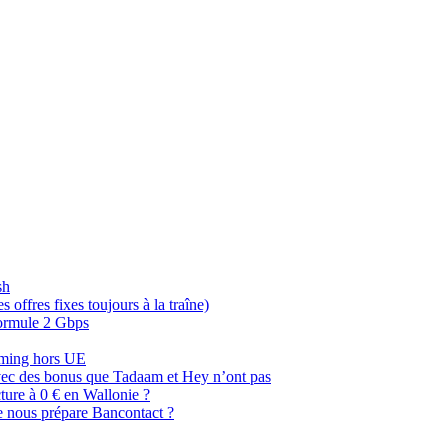
sh
offres fixes toujours à la traîne)
 formule 2 Gbps
oaming hors UE
, avec des bonus que Tadaam et Hey n’ont pas
cture à 0 € en Wallonie ?
e nous prépare Bancontact ?