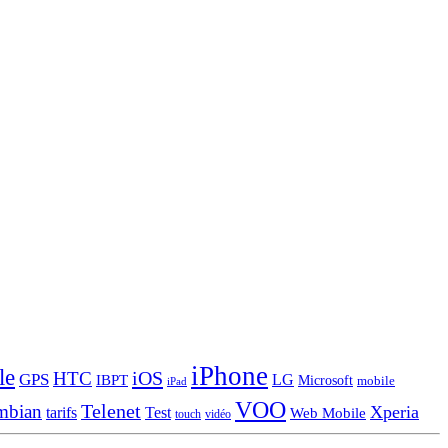
iPhone
le
iOS
HTC
GPS
LG
IBPT
Microsoft
mobile
iPad
VOO
Telenet
mbian
Xperia
tarifs
Test
Web Mobile
touch
vidéo