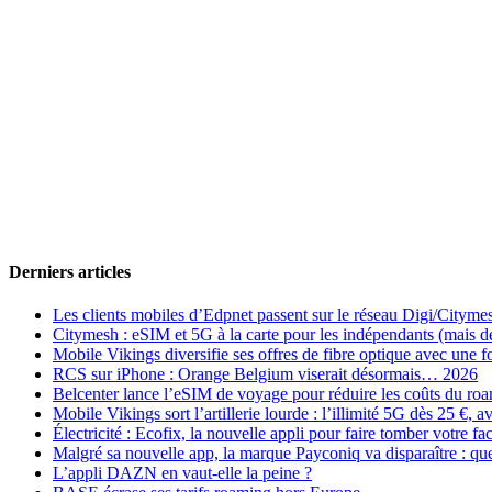
Derniers articles
Les clients mobiles d’Edpnet passent sur le réseau Digi/Cityme
Citymesh : eSIM et 5G à la carte pour les indépendants (mais des 
Mobile Vikings diversifie ses offres de fibre optique avec une
RCS sur iPhone : Orange Belgium viserait désormais… 2026
Belcenter lance l’eSIM de voyage pour réduire les coûts du r
Mobile Vikings sort l’artillerie lourde : l’illimité 5G dès 25 €
Électricité : Ecofix, la nouvelle appli pour faire tomber votre fa
Malgré sa nouvelle app, la marque Payconiq va disparaître : qu
L’appli DAZN en vaut-elle la peine ?