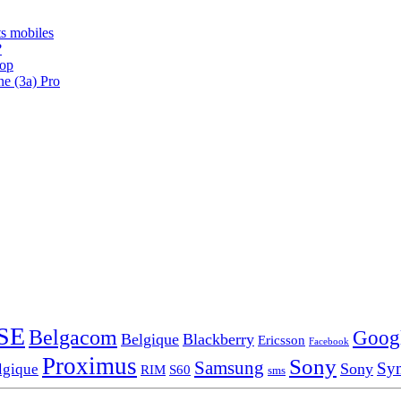
s mobiles
?
oop
ne (3a) Pro
SE
Belgacom
Goog
Belgique
Blackberry
Ericsson
Facebook
Proximus
Sony
Samsung
Sy
Sony
lgique
RIM
S60
sms