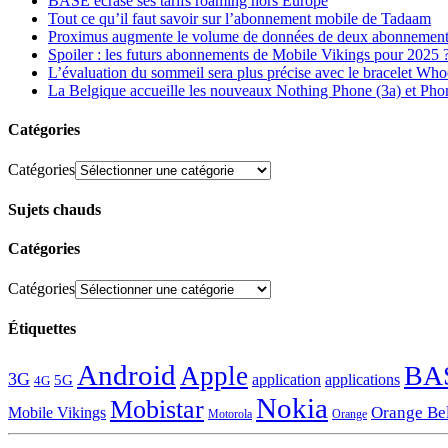
BASE écrase ses tarifs roaming hors Europe
Tout ce qu’il faut savoir sur l’abonnement mobile de Tadaam
Proximus augmente le volume de données de deux abonnement
Spoiler : les futurs abonnements de Mobile Vikings pour 2025 
L’évaluation du sommeil sera plus précise avec le bracelet Wh
La Belgique accueille les nouveaux Nothing Phone (3a) et Pho
Catégories
Catégories
Sujets chauds
Catégories
Catégories
Étiquettes
Android
BA
Apple
3G
application
applications
5G
4G
Nokia
Mobistar
Orange Be
Mobile Vikings
Motorola
Orange