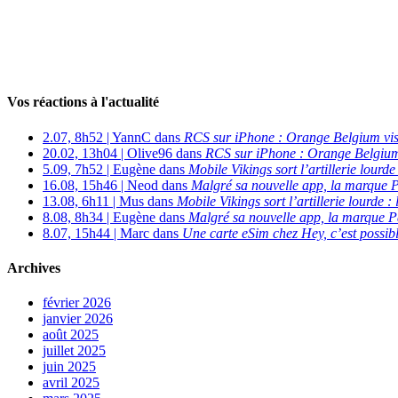
Vos réactions à l'actualité
2.07, 8h52 | YannC dans
RCS sur iPhone : Orange Belgium vi
20.02, 13h04 | Olive96 dans
RCS sur iPhone : Orange Belgium
5.09, 7h52 | Eugène dans
Mobile Vikings sort l’artillerie lour
16.08, 15h46 | Neod dans
Malgré sa nouvelle app, la marque P
13.08, 6h11 | Mus dans
Mobile Vikings sort l’artillerie lourde
8.08, 8h34 | Eugène dans
Malgré sa nouvelle app, la marque P
8.07, 15h44 | Marc dans
Une carte eSim chez Hey, c’est possibl
Archives
février 2026
janvier 2026
août 2025
juillet 2025
juin 2025
avril 2025