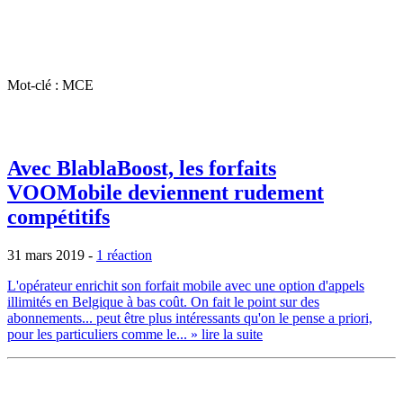
Mot-clé : MCE
Avec BlablaBoost, les forfaits
VOOMobile deviennent rudement
compétitifs
31 mars 2019
-
1 réaction
L'opérateur enrichit son forfait mobile avec une option d'appels
illimités en Belgique à bas coût. On fait le point sur des
abonnements... peut être plus intéressants qu'on le pense a priori,
pour les particuliers comme le...
» lire la suite