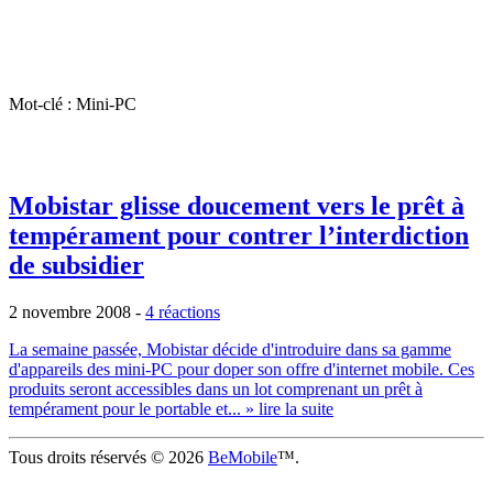
Mot-clé : Mini-PC
Mobistar glisse doucement vers le prêt à
tempérament pour contrer l’interdiction
de subsidier
2 novembre 2008
-
4 réactions
La semaine passée, Mobistar décide d'introduire dans sa gamme
d'appareils des mini-PC pour doper son offre d'internet mobile. Ces
produits seront accessibles dans un lot comprenant un prêt à
tempérament pour le portable et...
» lire la suite
Tous droits réservés © 2026
BeMobile
™.