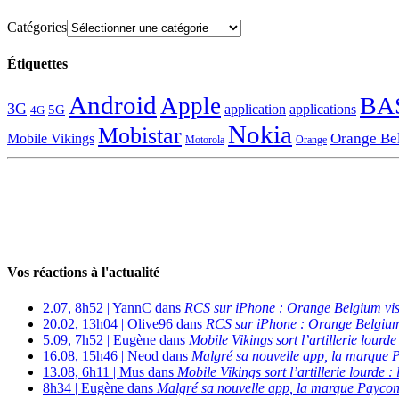
Catégories
Étiquettes
Android
BA
Apple
3G
application
applications
5G
4G
Nokia
Mobistar
Orange Be
Mobile Vikings
Motorola
Orange
Vos réactions à l'actualité
2.07, 8h52 | YannC dans
RCS sur iPhone : Orange Belgium vi
20.02, 13h04 | Olive96 dans
RCS sur iPhone : Orange Belgium
5.09, 7h52 | Eugène dans
Mobile Vikings sort l’artillerie lour
16.08, 15h46 | Neod dans
Malgré sa nouvelle app, la marque P
13.08, 6h11 | Mus dans
Mobile Vikings sort l’artillerie lourde
8h34 | Eugène dans
Malgré sa nouvelle app, la marque Payconi