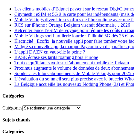
Les clients mobiles d’Edpnet passent sur le réseau Digi/Cityme
Citymesh : eSIM et 5G à la carte pour les indépendants (mais des 
Mobile Vikings diversifie ses offres de fibre optique avec une
RCS sur iPhone : Orange Belgium viserait désormais… 2026
Belcenter lance l’eSIM de voyage pour réduire les coûts du r
Mobile Vikings sort l’artillerie lourde : l’illimité 5G dès 25 €
Électricité : Ecofix, la nouvelle appli pour faire tomber votre fa
Malgré sa nouvelle app, la marque Payconiq va disparaître : qu
L’appli DAZN en vaut-elle la peine ?
BASE écrase ses tarifs roaming hors Europe
Tout ce qu’il faut savoir sur l’abonnement mobile de Tadaam
Proximus augmente le volume de données de deux abonnement
Spoiler : les futurs abonnements de Mobile Vikings pour 2025 
L’évaluation du sommeil sera plus précise avec le bracelet Wh
La Belgique accueille les nouveaux Nothing Phone (3a) et Pho
Catégories
Catégories
Sujets chauds
Catégories