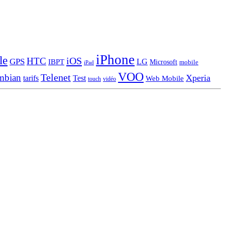
iPhone
le
iOS
HTC
GPS
LG
IBPT
Microsoft
mobile
iPad
VOO
Telenet
mbian
Xperia
tarifs
Test
Web Mobile
touch
vidéo