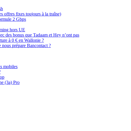
sh
offres fixes toujours à la traîne)
 formule 2 Gbps
oaming hors UE
, avec des bonus que Tadaam et Hey n’ont pas
cture à 0 € en Wallonie ?
e nous prépare Bancontact ?
s mobiles
?
oop
ne (3a) Pro