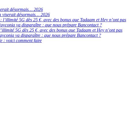
serait désormais… 2026
 viserait désormais… 2026
de : l’illimité 5G dès 25 €, avec des bonus que Tadaam et Hey n’ont pas
ayconiq va disparaître : que nous prépare Bancontact ?
 : l’illimité 5G dès 25 €, avec des bonus que Tadaam et Hey n’ont pas
ayconiq va disparaître : que nous prépare Bancontact ?
e : voici comment faire