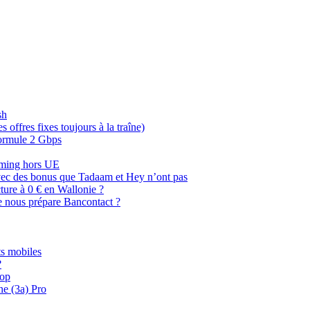
sh
offres fixes toujours à la traîne)
 formule 2 Gbps
oaming hors UE
, avec des bonus que Tadaam et Hey n’ont pas
cture à 0 € en Wallonie ?
e nous prépare Bancontact ?
s mobiles
?
oop
ne (3a) Pro