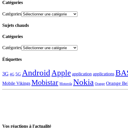
Catégories
Catégories
Sujets chauds
Catégories
Catégories
Étiquettes
Android
BA
Apple
3G
application
applications
5G
4G
Nokia
Mobistar
Orange Be
Mobile Vikings
Motorola
Orange
Vos réactions à l'actualité