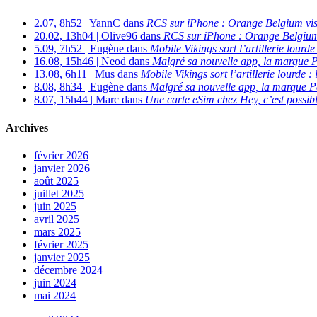
2.07, 8h52 | YannC dans
RCS sur iPhone : Orange Belgium vi
20.02, 13h04 | Olive96 dans
RCS sur iPhone : Orange Belgium
5.09, 7h52 | Eugène dans
Mobile Vikings sort l’artillerie lour
16.08, 15h46 | Neod dans
Malgré sa nouvelle app, la marque P
13.08, 6h11 | Mus dans
Mobile Vikings sort l’artillerie lourde
8.08, 8h34 | Eugène dans
Malgré sa nouvelle app, la marque P
8.07, 15h44 | Marc dans
Une carte eSim chez Hey, c’est possibl
Archives
février 2026
janvier 2026
août 2025
juillet 2025
juin 2025
avril 2025
mars 2025
février 2025
janvier 2025
décembre 2024
juin 2024
mai 2024