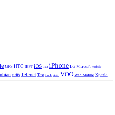
iPhone
le
iOS
HTC
GPS
LG
IBPT
Microsoft
mobile
iPad
VOO
Telenet
mbian
Xperia
tarifs
Test
Web Mobile
touch
vidéo