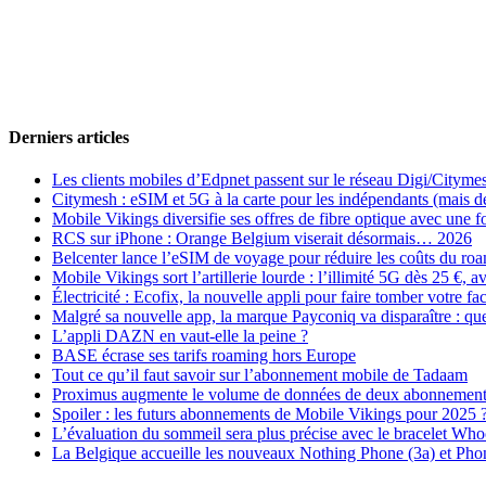
Derniers articles
Les clients mobiles d’Edpnet passent sur le réseau Digi/Cityme
Citymesh : eSIM et 5G à la carte pour les indépendants (mais des 
Mobile Vikings diversifie ses offres de fibre optique avec une
RCS sur iPhone : Orange Belgium viserait désormais… 2026
Belcenter lance l’eSIM de voyage pour réduire les coûts du r
Mobile Vikings sort l’artillerie lourde : l’illimité 5G dès 25 €
Électricité : Ecofix, la nouvelle appli pour faire tomber votre fa
Malgré sa nouvelle app, la marque Payconiq va disparaître : qu
L’appli DAZN en vaut-elle la peine ?
BASE écrase ses tarifs roaming hors Europe
Tout ce qu’il faut savoir sur l’abonnement mobile de Tadaam
Proximus augmente le volume de données de deux abonnement
Spoiler : les futurs abonnements de Mobile Vikings pour 2025 
L’évaluation du sommeil sera plus précise avec le bracelet Wh
La Belgique accueille les nouveaux Nothing Phone (3a) et Pho