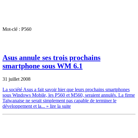
Mot-clé : P560
Asus annule ses trois prochains
smartphone sous WM 6.1
31 juillet 2008
La société Asus a fait savoir hier que leurs prochains smartphones
sous Windows Mobile, les P560 et M560, seraient annulés. La firme
Taïwanaise ne serait simplement pas capable de terminer le
développement et la...
» lire la suite