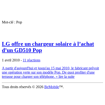
Mot-clé : Pop
LG offre un chargeur solaire à l’achat
d’un GD510 Pop
1 avril 2010
-
11 réactions
A partir d'aujourd'hui et jusqu'au 15 mai 2010, le fabricant prévoit
une opération verte sur son modèle Pop. De quoi profiter d'une
terrasse pour charger son téléphone.
» lire la suite
Tous droits réservés © 2026
BeMobile
™.