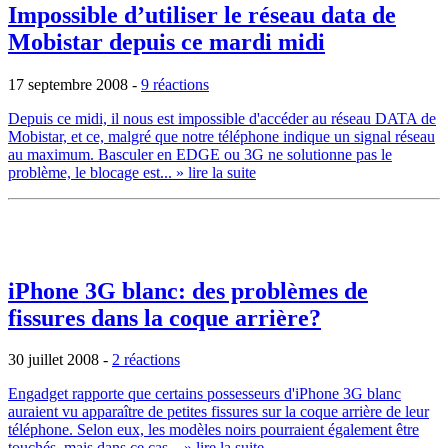
Impossible d’utiliser le réseau data de
Mobistar depuis ce mardi midi
17 septembre 2008
-
9 réactions
Depuis ce midi, il nous est impossible d'accéder au réseau DATA de
Mobistar, et ce, malgré que notre téléphone indique un signal réseau
au maximum. Basculer en EDGE ou 3G ne solutionne pas le
problème, le blocage est...
» lire la suite
iPhone 3G blanc: des problèmes de
fissures dans la coque arrière?
30 juillet 2008
-
2 réactions
Engadget rapporte que certains possesseurs d'iPhone 3G blanc
auraient vu apparaître de petites fissures sur la coque arrière de leur
téléphone. Selon eux, les modèles noirs pourraient également être
touchés, mais dans ce cas...
» lire la suite