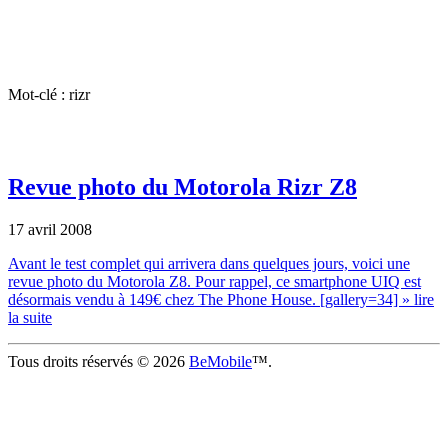
Mot-clé : rizr
Revue photo du Motorola Rizr Z8
17 avril 2008
Avant le test complet qui arrivera dans quelques jours, voici une
revue photo du Motorola Z8. Pour rappel, ce smartphone UIQ est
désormais vendu à 149€ chez The Phone House. [gallery=34]
» lire
la suite
Tous droits réservés © 2026
BeMobile
™.