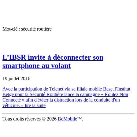
Mot-clé : sécurité routière
L’IBSR invite à déconnecter son
smartphone au volant
19 juillet 2016
Avec la participation de Telenet via sa filiale mobile Base, l'Institut
Belge pour la Sécurité Routière lance la campagne « Roulez Non
Connecté » afin d'éviter la distraction lors de la conduite d'un
véhicule.
» lire la suite
Tous droits réservés © 2026
BeMobile
™.