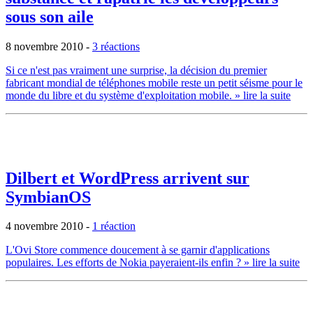
sous son aile
8 novembre 2010
-
3 réactions
Si ce n'est pas vraiment une surprise, la décision du premier
fabricant mondial de téléphones mobile reste un petit séisme pour le
monde du libre et du système d'exploitation mobile.
» lire la suite
Dilbert et WordPress arrivent sur
SymbianOS
4 novembre 2010
-
1 réaction
L'Ovi Store commence doucement à se garnir d'applications
populaires. Les efforts de Nokia payeraient-ils enfin ?
» lire la suite