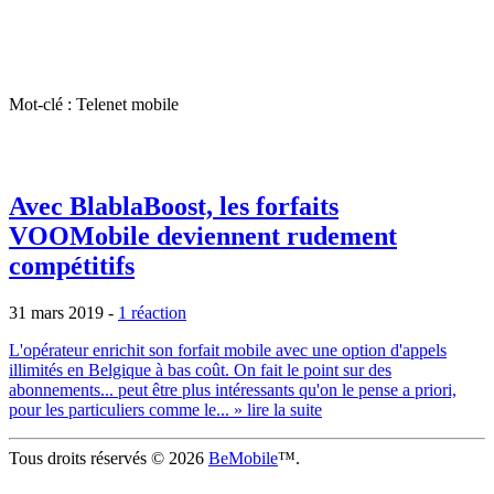
Mot-clé : Telenet mobile
Avec BlablaBoost, les forfaits
VOOMobile deviennent rudement
compétitifs
31 mars 2019
-
1 réaction
L'opérateur enrichit son forfait mobile avec une option d'appels
illimités en Belgique à bas coût. On fait le point sur des
abonnements... peut être plus intéressants qu'on le pense a priori,
pour les particuliers comme le...
» lire la suite
Tous droits réservés © 2026
BeMobile
™.