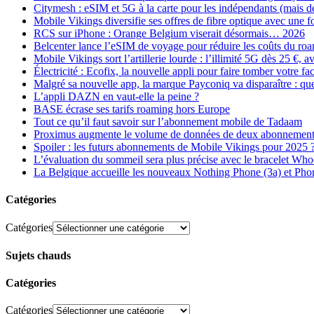
Citymesh : eSIM et 5G à la carte pour les indépendants (mais des 
Mobile Vikings diversifie ses offres de fibre optique avec une
RCS sur iPhone : Orange Belgium viserait désormais… 2026
Belcenter lance l’eSIM de voyage pour réduire les coûts du r
Mobile Vikings sort l’artillerie lourde : l’illimité 5G dès 25 €
Électricité : Ecofix, la nouvelle appli pour faire tomber votre fa
Malgré sa nouvelle app, la marque Payconiq va disparaître : qu
L’appli DAZN en vaut-elle la peine ?
BASE écrase ses tarifs roaming hors Europe
Tout ce qu’il faut savoir sur l’abonnement mobile de Tadaam
Proximus augmente le volume de données de deux abonnement
Spoiler : les futurs abonnements de Mobile Vikings pour 2025 
L’évaluation du sommeil sera plus précise avec le bracelet Wh
La Belgique accueille les nouveaux Nothing Phone (3a) et Pho
Catégories
Catégories
Sujets chauds
Catégories
Catégories