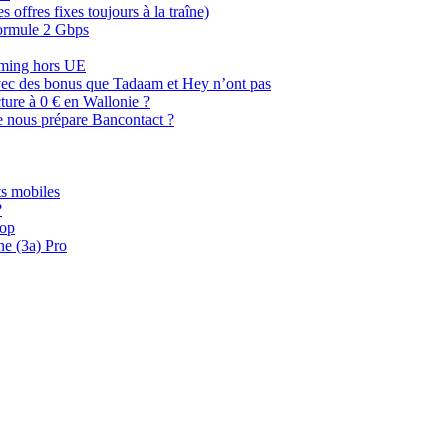
offres fixes toujours à la traîne)
 formule 2 Gbps
oaming hors UE
, avec des bonus que Tadaam et Hey n’ont pas
cture à 0 € en Wallonie ?
e nous prépare Bancontact ?
s mobiles
?
oop
ne (3a) Pro