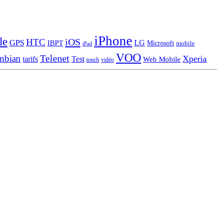
iPhone
le
iOS
HTC
GPS
LG
IBPT
Microsoft
mobile
iPad
VOO
Telenet
mbian
Xperia
tarifs
Test
Web Mobile
touch
vidéo