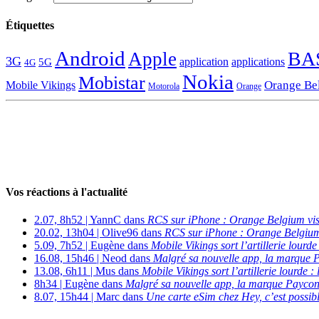
Étiquettes
Android
BA
Apple
3G
application
applications
5G
4G
Nokia
Mobistar
Orange Be
Mobile Vikings
Motorola
Orange
Vos réactions à l'actualité
2.07, 8h52 | YannC dans
RCS sur iPhone : Orange Belgium vi
20.02, 13h04 | Olive96 dans
RCS sur iPhone : Orange Belgium
5.09, 7h52 | Eugène dans
Mobile Vikings sort l’artillerie lour
16.08, 15h46 | Neod dans
Malgré sa nouvelle app, la marque P
13.08, 6h11 | Mus dans
Mobile Vikings sort l’artillerie lourde
8h34 | Eugène dans
Malgré sa nouvelle app, la marque Payconi
8.07, 15h44 | Marc dans
Une carte eSim chez Hey, c’est possibl