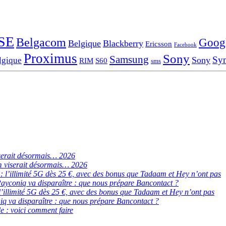
SE
Belgacom
Goog
Belgique
Blackberry
Ericsson
Facebook
Proximus
Sony
Samsung
Sy
Sony
lgique
RIM
S60
sms
serait désormais… 2026
 viserait désormais… 2026
de : l’illimité 5G dès 25 €, avec des bonus que Tadaam et Hey n’ont pas
ayconiq va disparaître : que nous prépare Bancontact ?
 : l’illimité 5G dès 25 €, avec des bonus que Tadaam et Hey n’ont pas
q va disparaître : que nous prépare Bancontact ?
e : voici comment faire