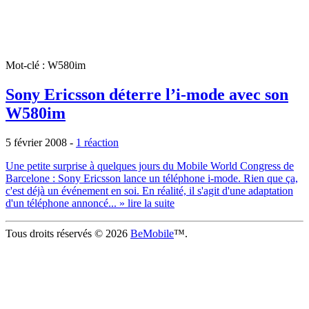
Mot-clé : W580im
Sony Ericsson déterre l’i-mode avec son
W580im
5 février 2008
-
1 réaction
Une petite surprise à quelques jours du Mobile World Congress de
Barcelone : Sony Ericsson lance un téléphone i-mode. Rien que ça,
c'est déjà un événement en soi. En réalité, il s'agit d'une adaptation
d'un téléphone annoncé...
» lire la suite
Tous droits réservés © 2026
BeMobile
™.