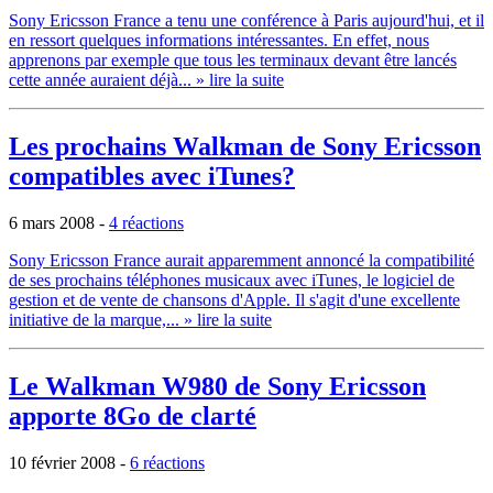
Sony Ericsson France a tenu une conférence à Paris aujourd'hui, et il
en ressort quelques informations intéressantes. En effet, nous
apprenons par exemple que tous les terminaux devant être lancés
cette année auraient déjà...
» lire la suite
Les prochains Walkman de Sony Ericsson
compatibles avec iTunes?
6 mars 2008
-
4 réactions
Sony Ericsson France aurait apparemment annoncé la compatibilité
de ses prochains téléphones musicaux avec iTunes, le logiciel de
gestion et de vente de chansons d'Apple. Il s'agit d'une excellente
initiative de la marque,...
» lire la suite
Le Walkman W980 de Sony Ericsson
apporte 8Go de clarté
10 février 2008
-
6 réactions