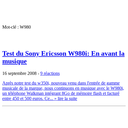
Mot-clé : W980
Test du Sony Ericsson W980i: En avant la
musique
16 septembre 2008
-
9 réactions
Après notre test du w350i, nouveau venu dans l'entrée de gamme
musicale de la marque, nous continuons en musique avec le W980i,
un téléphone Walkman intégrant 8Go de mémoire flash et facturé
entre 450 et 500 euros. Ce...
» lire la suite