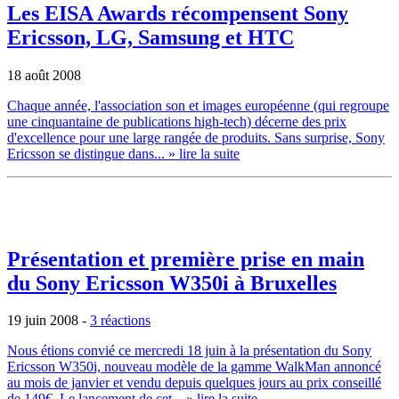
Les EISA Awards récompensent Sony
Ericsson, LG, Samsung et HTC
18 août 2008
Chaque année, l'association son et images européenne (qui regroupe
une cinquantaine de publications high-tech) décerne des prix
d'excellence pour une large rangée de produits. Sans surprise, Sony
Ericsson se distingue dans...
» lire la suite
Présentation et première prise en main
du Sony Ericsson W350i à Bruxelles
19 juin 2008
-
3 réactions
Nous étions convié ce mercredi 18 juin à la présentation du Sony
Ericsson W350i, nouveau modèle de la gamme WalkMan annoncé
au mois de janvier et vendu depuis quelques jours au prix conseillé
de 149€. Le lancement de cet...
» lire la suite