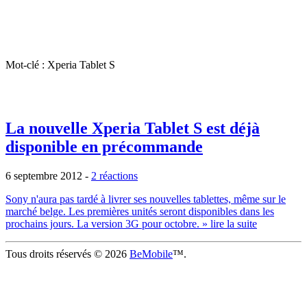
Mot-clé : Xperia Tablet S
La nouvelle Xperia Tablet S est déjà
disponible en précommande
6 septembre 2012
-
2 réactions
Sony n'aura pas tardé à livrer ses nouvelles tablettes, même sur le
marché belge. Les premières unités seront disponibles dans les
prochains jours. La version 3G pour octobre.
» lire la suite
Tous droits réservés © 2026
BeMobile
™.