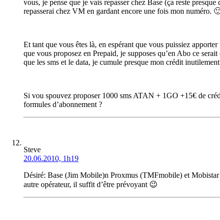
vous, je pense que je vais repasser chez Base (ça reste presqu
repasserai chez VM en gardant encore une fois mon numéro. 🙂 
Et tant que vous êtes là, en espérant que vous puissiez apporte
que vous proposez en Prepaid, je supposes qu’en Abo ce serait
que les sms et le data, je cumule presque mon crédit inutilemen
Si vou spouvez proposer 1000 sms ATAN + 1GO +15€ de crédit à
formules d’abonnement ?
Steve
20.06.2010, 1h19
Désiré: Base (Jim Mobile)n Proxmus (TMFmobile) et Mobistar (
autre opérateur, il suffit d’être prévoyant 😉