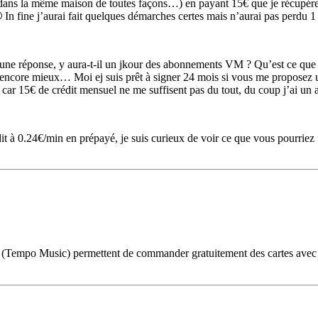
e dans la même maison de toutes façons…) en payant 15€ que je récupérer
In fine j’aurai fait quelques démarches certes mais n’aurai pas perdu 
r une réponse, y aura-t-il un jkour des abonnements VM ? Qu’est ce que 
 encore mieux… Moi ej suis prêt à signer 24 mois si vous me proposez
t car 15€ de crédit mensuel ne me suffisent pas du tout, du coup j’ai un
 0.24€/min en prépayé, je suis curieux de voir ce que vous pourriez 
Tempo Music) permettent de commander gratuitement des cartes avec 0€