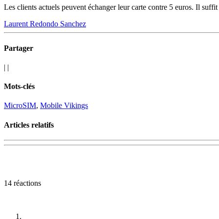
Les clients actuels peuvent échanger leur carte contre 5 euros. Il su
Laurent Redondo Sanchez
Partager
|
|
Mots-clés
MicroSIM
,
Mobile Vikings
Articles relatifs
14 réactions