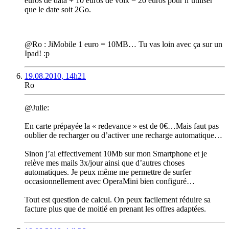
euros de data + 10 euros de voix = 20 euros pour n’utiliser
que le date soit 2Go.
@Ro : JiMobile 1 euro = 10MB… Tu vas loin avec ça sur un
Ipad! :p
19.08.2010, 14h21
Ro
@Julie:
En carte prépayée la « redevance » est de 0€…Mais faut pas
oublier de recharger ou d’activer une recharge automatique…
Sinon j’ai effectivement 10Mb sur mon Smartphone et je
relève mes mails 3x/jour ainsi que d’autres choses
automatiques. Je peux même me permettre de surfer
occasionnellement avec OperaMini bien configuré…
Tout est question de calcul. On peux facilement réduire sa
facture plus que de moitié en prenant les offres adaptées.