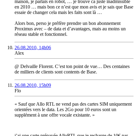
maison, je parlais en robot, … je trouve ca juste inadmissible
en 2010 … mais bon ce n’est que mon avis et je sais que Base
essaie de changer cela mais les faits sont là …
Alors bon, perso je préfère prendre un bon abonnement
Proximus avec – de data et d’avantages, mais au moins un
réseau stable et fonctionnel.
26.08.2010, 14h06
Alex
@ Delvaille Florent. C’est ton point de vue… Des centaines
de milliers de clients sont contents de Base.
26.08.2010, 15h09
Flo
« Sauf que Allo RTL ne vend pas des cartes SIM uniquement
orientées vers le data. Les 2Go pour 10 euros sont un
supplément à une offre vocale existante. »
j’ai une carte prépayée AlloRTL que je recharge de 10€ par