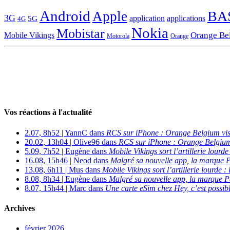
Android
BA
Apple
3G
application
applications
5G
4G
Nokia
Mobistar
Orange Be
Mobile Vikings
Motorola
Orange
Vos réactions à l'actualité
2.07, 8h52 | YannC dans
RCS sur iPhone : Orange Belgium vi
20.02, 13h04 | Olive96 dans
RCS sur iPhone : Orange Belgium
5.09, 7h52 | Eugène dans
Mobile Vikings sort l’artillerie lour
16.08, 15h46 | Neod dans
Malgré sa nouvelle app, la marque P
13.08, 6h11 | Mus dans
Mobile Vikings sort l’artillerie lourde
8.08, 8h34 | Eugène dans
Malgré sa nouvelle app, la marque P
8.07, 15h44 | Marc dans
Une carte eSim chez Hey, c’est possibl
Archives
février 2026