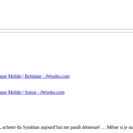
gique Mobile | Belgique - iWooho.com
gique Mobile | Suisse - iWooho.com
ment, acheter du Symbian aujourd’hui me paraît démesuré … Même si je s