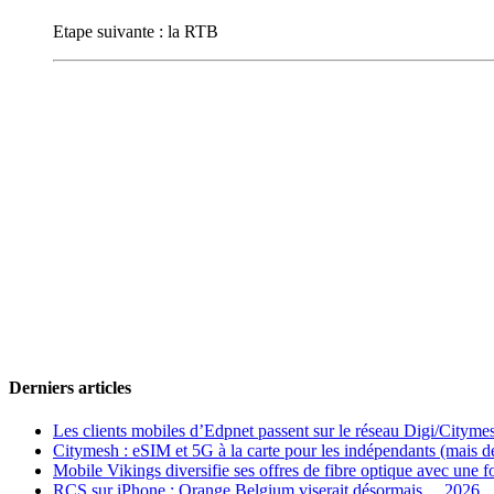
Etape suivante : la RTB
Derniers articles
Les clients mobiles d’Edpnet passent sur le réseau Digi/Cityme
Citymesh : eSIM et 5G à la carte pour les indépendants (mais des 
Mobile Vikings diversifie ses offres de fibre optique avec une
RCS sur iPhone : Orange Belgium viserait désormais… 2026