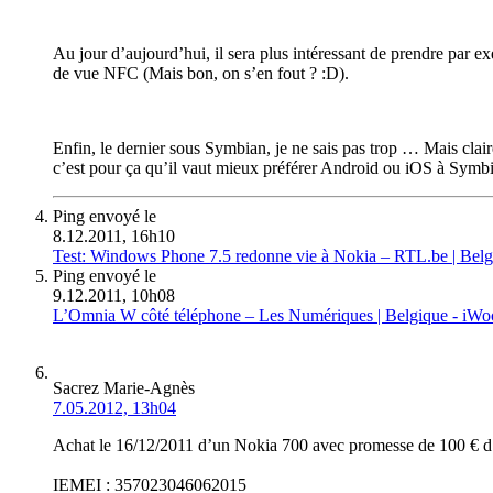
Au jour d’aujourd’hui, il sera plus intéressant de prendre par 
de vue NFC (Mais bon, on s’en fout ? :D).
Enfin, le dernier sous Symbian, je ne sais pas trop … Mais clai
c’est pour ça qu’il vaut mieux préférer Android ou iOS à Symbia
Ping envoyé le
8.12.2011, 16h10
Test: Windows Phone 7.5 redonne vie à Nokia – RTL.be | Bel
Ping envoyé le
9.12.2011, 10h08
L’Omnia W côté téléphone – Les Numériques | Belgique - iW
Sacrez Marie-Agnès
7.05.2012, 13h04
Achat le 16/12/2011 d’un Nokia 700 avec promesse de 100 € 
IEMEI : 357023046062015