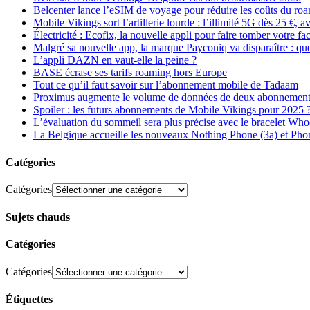
Belcenter lance l’eSIM de voyage pour réduire les coûts du r
Mobile Vikings sort l’artillerie lourde : l’illimité 5G dès 25 €
Électricité : Ecofix, la nouvelle appli pour faire tomber votre fa
Malgré sa nouvelle app, la marque Payconiq va disparaître : qu
L’appli DAZN en vaut-elle la peine ?
BASE écrase ses tarifs roaming hors Europe
Tout ce qu’il faut savoir sur l’abonnement mobile de Tadaam
Proximus augmente le volume de données de deux abonnement
Spoiler : les futurs abonnements de Mobile Vikings pour 2025 
L’évaluation du sommeil sera plus précise avec le bracelet Wh
La Belgique accueille les nouveaux Nothing Phone (3a) et Pho
Catégories
Catégories
Sujets chauds
Catégories
Catégories
Étiquettes