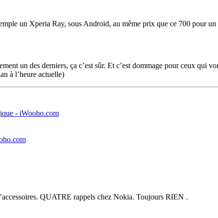
exemple un Xperia Ray, sous Android, au même prix que ce 700 pour un fo
rement un des derniers, ça c’est sûr. Et c’est dommage pour ceux qui vo
n à l’heure actuelle)
gique - iWooho.com
ooho.com
d’accessoires. QUATRE rappels chez Nokia. Toujours RIEN .