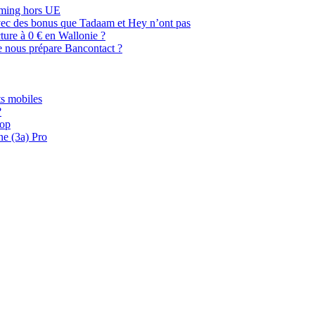
oaming hors UE
, avec des bonus que Tadaam et Hey n’ont pas
cture à 0 € en Wallonie ?
e nous prépare Bancontact ?
s mobiles
?
oop
ne (3a) Pro