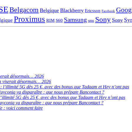
SE
Belgacom
Goog
Belgique
Blackberry
Ericsson
Facebook
Proximus
Sony
Samsung
Sy
Sony
lgique
RIM
S60
sms
serait désormais… 2026
 viserait désormais… 2026
de : l’illimité 5G dès 25 €, avec des bonus que Tadaam et Hey n’ont pas
ayconiq va disparaître : que nous prépare Bancontact ?
 : l’illimité 5G dès 25 €, avec des bonus que Tadaam et Hey n’ont pas
ayconiq va disparaître : que nous prépare Bancontact ?
e : voici comment faire