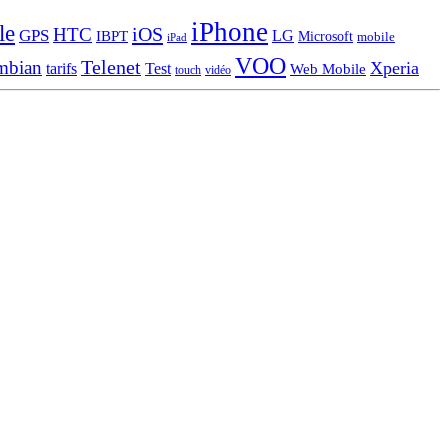
iPhone
le
iOS
HTC
GPS
LG
IBPT
Microsoft
mobile
iPad
VOO
Telenet
mbian
Xperia
tarifs
Test
Web Mobile
touch
vidéo