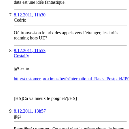
data est une idée fantastique.
8.12.2011, 11h30
Cedric
Où trouve-t-on le prix des appels vers l’étranger, les tarifs
roaming hors UE?
8.12.2011, 11h53
Costalfy
@Cedirc
http://customer.proximus.be/fr/International_Rates_Postpaid
[HS]Ca va mieux le poignet?[/HS]
8.12.2011, 13h57
gigi
Pour jihef : pour mv. Ou proxi c’est la même chose, le bonus