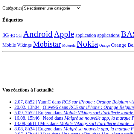
Catégories
Étiquettes
Android
BA
Apple
3G
application
applications
5G
4G
Nokia
Mobistar
Orange Be
Mobile Vikings
Motorola
Orange
Vos réactions à l'actualité
2.07, 8h52 | YannC dans
RCS sur iPhone : Orange Belgium vi
20.02, 13h04 | Olive96 dans
RCS sur iPhone : Orange Belgium
5.09, 7h52 | Eugène dans
Mobile Vikings sort l’artillerie lour
16.08, 15h46 | Neod dans
Malgré sa nouvelle app, la marque P
13.08, 6h11 | Mus dans
Mobile Vikings sort l’artillerie lourde
8.08, 8h34 | Eugène dans
Malgré sa nouvelle app, la marque P