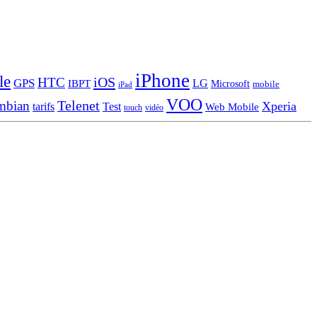
iPhone
le
iOS
HTC
GPS
LG
IBPT
Microsoft
mobile
iPad
VOO
Telenet
mbian
Xperia
tarifs
Test
Web Mobile
touch
vidéo