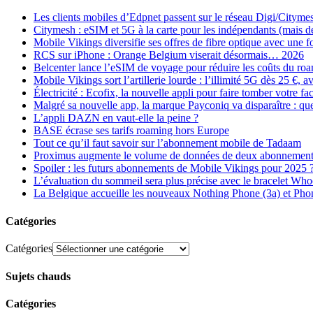
Les clients mobiles d’Edpnet passent sur le réseau Digi/Cityme
Citymesh : eSIM et 5G à la carte pour les indépendants (mais des 
Mobile Vikings diversifie ses offres de fibre optique avec une
RCS sur iPhone : Orange Belgium viserait désormais… 2026
Belcenter lance l’eSIM de voyage pour réduire les coûts du r
Mobile Vikings sort l’artillerie lourde : l’illimité 5G dès 25 €
Électricité : Ecofix, la nouvelle appli pour faire tomber votre fa
Malgré sa nouvelle app, la marque Payconiq va disparaître : qu
L’appli DAZN en vaut-elle la peine ?
BASE écrase ses tarifs roaming hors Europe
Tout ce qu’il faut savoir sur l’abonnement mobile de Tadaam
Proximus augmente le volume de données de deux abonnement
Spoiler : les futurs abonnements de Mobile Vikings pour 2025 
L’évaluation du sommeil sera plus précise avec le bracelet Wh
La Belgique accueille les nouveaux Nothing Phone (3a) et Pho
Catégories
Catégories
Sujets chauds
Catégories