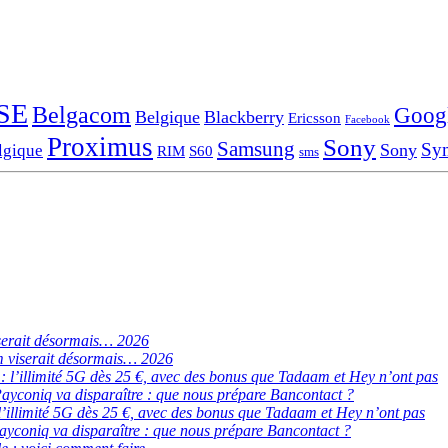
SE
Belgacom
Goog
Belgique
Blackberry
Ericsson
Facebook
Proximus
Sony
Samsung
Sy
Sony
lgique
RIM
S60
sms
serait désormais… 2026
 viserait désormais… 2026
de : l’illimité 5G dès 25 €, avec des bonus que Tadaam et Hey n’ont pas
ayconiq va disparaître : que nous prépare Bancontact ?
 : l’illimité 5G dès 25 €, avec des bonus que Tadaam et Hey n’ont pas
ayconiq va disparaître : que nous prépare Bancontact ?