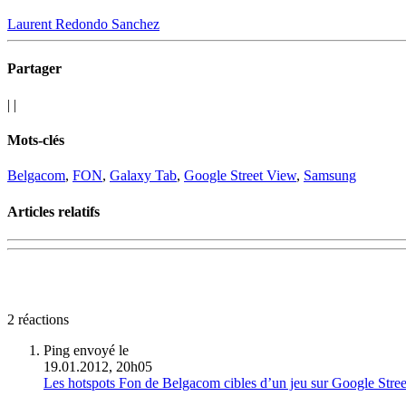
Laurent Redondo Sanchez
Partager
|
|
Mots-clés
Belgacom
,
FON
,
Galaxy Tab
,
Google Street View
,
Samsung
Articles relatifs
2 réactions
Ping envoyé le
19.01.2012, 20h05
Les hotspots Fon de Belgacom cibles d’un jeu sur Google Str