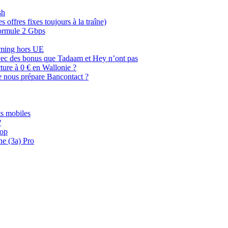
sh
offres fixes toujours à la traîne)
 formule 2 Gbps
oaming hors UE
, avec des bonus que Tadaam et Hey n’ont pas
cture à 0 € en Wallonie ?
e nous prépare Bancontact ?
s mobiles
?
oop
ne (3a) Pro