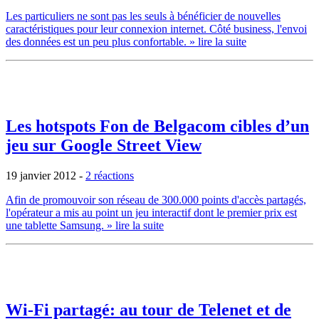
Les particuliers ne sont pas les seuls à bénéficier de nouvelles
caractéristiques pour leur connexion internet. Côté business, l'envoi
des données est un peu plus confortable.
» lire la suite
Les hotspots Fon de Belgacom cibles d’un
jeu sur Google Street View
19 janvier 2012
-
2 réactions
Afin de promouvoir son réseau de 300.000 points d'accès partagés,
l'opérateur a mis au point un jeu interactif dont le premier prix est
une tablette Samsung.
» lire la suite
Wi-Fi partagé: au tour de Telenet et de