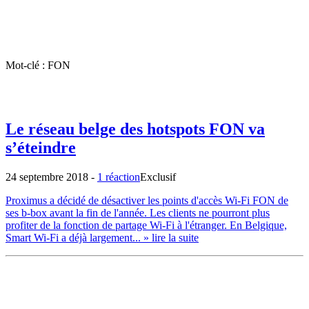
Mot-clé : FON
Le réseau belge des hotspots FON va
s’éteindre
24 septembre 2018
-
1 réaction
Exclusif
Proximus a décidé de désactiver les points d'accès Wi-Fi FON de
ses b-box avant la fin de l'année. Les clients ne pourront plus
profiter de la fonction de partage Wi-Fi à l'étranger. En Belgique,
Smart Wi-Fi a déjà largement...
» lire la suite