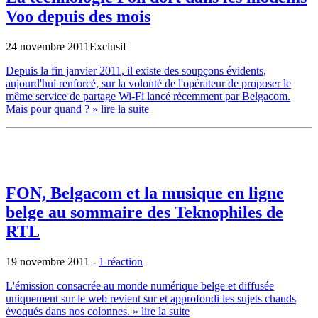
Voo depuis des mois
24 novembre 2011
Exclusif
Depuis la fin janvier 2011, il existe des soupçons évidents,
aujourd'hui renforcé, sur la volonté de l'opérateur de proposer le
même service de partage Wi-Fi lancé récemment par Belgacom.
Mais pour quand ?
» lire la suite
FON, Belgacom et la musique en ligne
belge au sommaire des Teknophiles de
RTL
19 novembre 2011
-
1 réaction
L'émission consacrée au monde numérique belge et diffusée
uniquement sur le web revient sur et approfondi les sujets chauds
évoqués dans nos colonnes.
» lire la suite