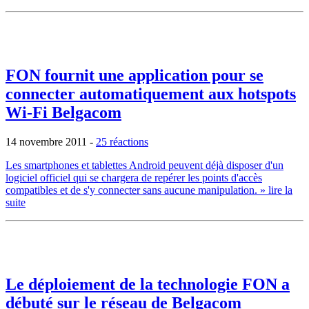
FON fournit une application pour se
connecter automatiquement aux hotspots
Wi-Fi Belgacom
14 novembre 2011
-
25 réactions
Les smartphones et tablettes Android peuvent déjà disposer d'un
logiciel officiel qui se chargera de repérer les points d'accès
compatibles et de s'y connecter sans aucune manipulation.
» lire la
suite
Le déploiement de la technologie FON a
débuté sur le réseau de Belgacom