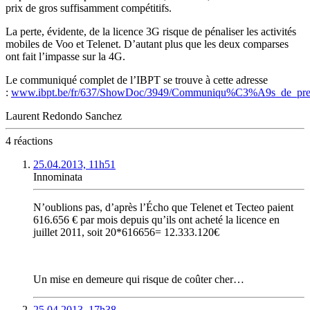
prix de gros suffisamment compétitifs.
La perte, évidente, de la licence 3G risque de pénaliser les activités
mobiles de Voo et Telenet. D’autant plus que les deux comparses
ont fait l’impasse sur la 4G.
Le communiqué complet de l’IBPT se trouve à cette adresse
:
www.ibpt.be/fr/637/ShowDoc/3949/Communiqu%C3%A9s_de_p
Laurent Redondo Sanchez
4 réactions
25.04.2013, 11h51
Innominata
N’oublions pas, d’après l’Écho que Telenet et Tecteo paient
616.656 € par mois depuis qu’ils ont acheté la licence en
juillet 2011, soit 20*616656= 12.333.120€
Un mise en demeure qui risque de coûter cher…
25.04.2013, 17h38