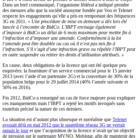
Dans un bref communiqué, l’organisme fédéral a indiqué prendre
des mesures afin que la société anonyme fondée par Voo et Telenet
respecte les engagements qu’elle a pris en remportant des fréquences
3G en 2011. «
Une procédure de mise en demeure a dès lors été
lancée à l’encontre de BidCo. L’IBPT envisage également
d’imposer à BidCo un délai de 6 mois maximum pour mettre fin à
l’infraction et d’imposer une amende. Conformément à la loi
l’amende peut être doublée ou cas où il n’est pas mis fin à
l’infraction. S’il s’agit d’une infraction grave ou répétée l’IBPT peut
en outre suspendre ou retirer les droits d’utilisation attribués. »
En cause, deux obligations de la licence qui ont été quelque peu
esquivées: la fourniture d’un service commercial pour le 15 janvier
2013 (avec l’aide d’un partenaire 2G) et la couverture de 30% de la
population belge pour le 29 juillet 2014 (40% l’année suivante et
50% en 2016).
Fin 2012, BidCo a renseigné un cas de force majeure pour expliquer
ces manquements mais l’IBPT a rejeté les motifs invoqués sans
toutefois précisé la nature de ces derniers.
La situation est d’autant plus ubuesque et surréaliste que
Telenet
avouait déjà en mai 2012 que le quatrième réseau 3G ne verrait
jamais le jour
et que l’acquisition de la licence n’avait qu’un objectif
de pression sur le partenaire MVNO, Mobistar, afin de maintenir des