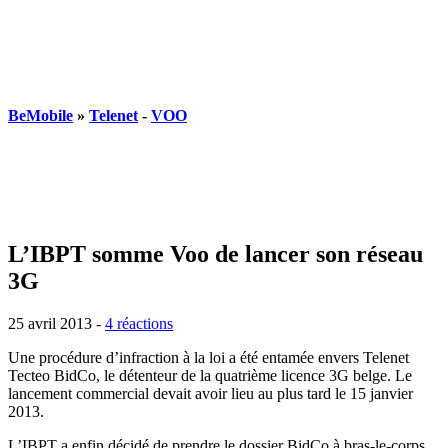
BeMobile
»
Telenet
-
VOO
L’IBPT somme Voo de lancer son réseau
3G
25 avril 2013
-
4 réactions
Une procédure d’infraction à la loi a été entamée envers Telenet
Tecteo BidCo, le détenteur de la quatrième licence 3G belge. Le
lancement commercial devait avoir lieu au plus tard le 15 janvier
2013.
L’IBPT a enfin décidé de prendre le dossier BidCo à bras-le-corps.