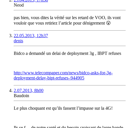
Neod
pas bien, vous dites la vérité sur les retard de VOO, ils vont
vouloir que vous retiriez l’article pour dénigrement 😮
22.05.2013, 12h37
denis
Bidco a demandé un delai de deployment 3g , IBPT refuses
http://www.telecompaper.com/news/bidco-asks-for-3g-
deployment-delay-bipt-refuses–944905
2.07.2013, 8h00
Baudoin
Le plus choquant est qu’ils fassent l’impasse sur la 4G!
Ils se f… de notre santé et du besoin croissant de large bande