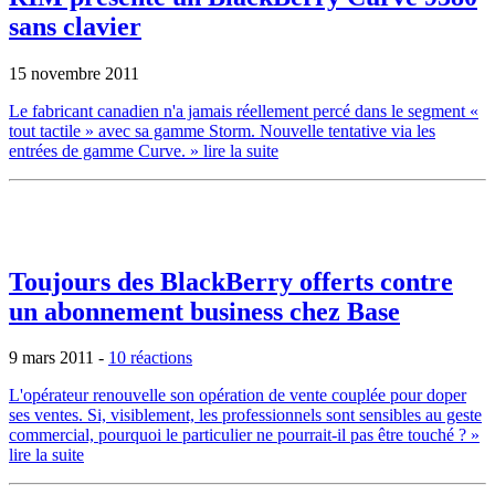
sans clavier
15 novembre 2011
Le fabricant canadien n'a jamais réellement percé dans le segment «
tout tactile » avec sa gamme Storm. Nouvelle tentative via les
entrées de gamme Curve.
» lire la suite
Toujours des BlackBerry offerts contre
un abonnement business chez Base
9 mars 2011
-
10 réactions
L'opérateur renouvelle son opération de vente couplée pour doper
ses ventes. Si, visiblement, les professionnels sont sensibles au geste
commercial, pourquoi le particulier ne pourrait-il pas être touché ?
»
lire la suite