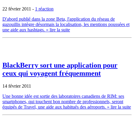
22 février 2011
-
1 réaction
D'abord publié dans la zone Beta, l'application du réseau de
gazouillis intègre désormais la localisation, les mentions poussées et
une aide aux hashtags.
» lire la suite
BlackBerry sort une application pour
ceux qui voyagent fréquemment
14 février 2011
Une bonne idée est sortie des laboratoires canadiens de RIM: ses
smartphones, qui touchent bon nombre de professionnels, seront
équipés de Travel, une aide aux habitués des aéroports.
» lire la suite