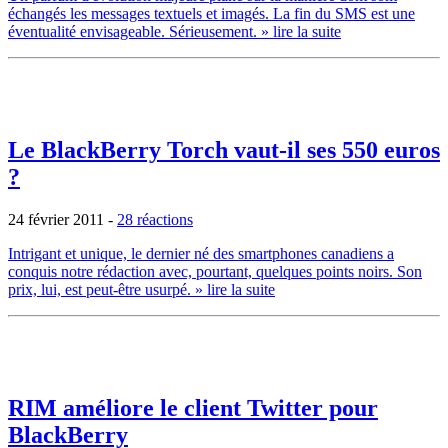
échangés les messages textuels et imagés. La fin du SMS est une
éventualité envisageable. Sérieusement.
» lire la suite
Le BlackBerry Torch vaut-il ses 550 euros
?
24 février 2011
-
28 réactions
Intrigant et unique, le dernier né des smartphones canadiens a
conquis notre rédaction avec, pourtant, quelques points noirs. Son
prix, lui, est peut-être usurpé.
» lire la suite
RIM améliore le client Twitter pour
BlackBerry