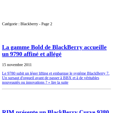
Catégorie : Blackberry - Page 2
La gamme Bold de BlackBerry accueille
un 9790 affiné et allégé
15 novembre 2011
Le 9780 subit un léger lifting et embarque le système BlackBerry 7.
Un sursaut d'orgueil avant de passer à BBX et à de véritables
nouveautés ou innovations ?
» lire la suite
RIM présente un BlackBerry Curve 9380