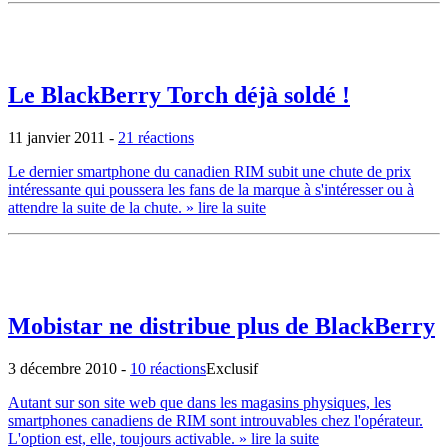
Le BlackBerry Torch déjà soldé !
11 janvier 2011
-
21 réactions
Le dernier smartphone du canadien RIM subit une chute de prix
intéressante qui poussera les fans de la marque à s'intéresser ou à
attendre la suite de la chute.
» lire la suite
Mobistar ne distribue plus de BlackBerry
3 décembre 2010
-
10 réactions
Exclusif
Autant sur son site web que dans les magasins physiques, les
smartphones canadiens de RIM sont introuvables chez l'opérateur.
L'option est, elle, toujours activable.
» lire la suite