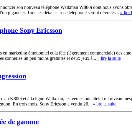
t annoncer son nouveau téléphone Walkman W880i dont nous avons obten
un gigaoctet. Tous les détails sur ce téléphone seront dévoilés...
» lire 
léphone Sony Ericsson
bles en marketing émotionnel et la fête (légèrement commerciale) des a
es sonneries un peu moins gratuites et deux jeux à...
» lire la suite
ogression
au K800i et à la ligne Walkman, les ventes ont atteint un niveau inespé
ttention. En trois mois, Sony Ericsson a vendu 26...
» lire la suite
rée de gamme