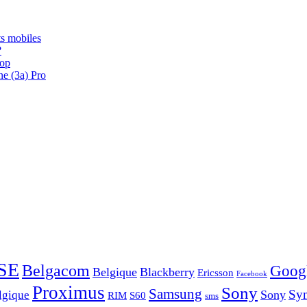
s mobiles
?
oop
ne (3a) Pro
SE
Belgacom
Goog
Belgique
Blackberry
Ericsson
Facebook
Proximus
Sony
Samsung
Sy
Sony
lgique
RIM
S60
sms