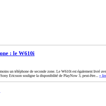
one : le W610i
 moins un téléphone de seconde zone. Le W610i est également livré ave
ony Ericsson souligne la disponibilité de PlayNow 3, peut-être...
» lir
é