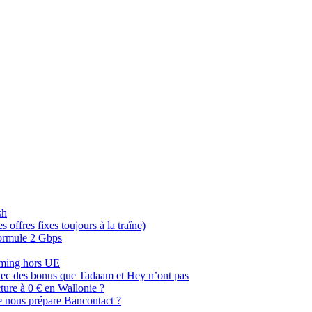
sh
offres fixes toujours à la traîne)
 formule 2 Gbps
oaming hors UE
, avec des bonus que Tadaam et Hey n’ont pas
cture à 0 € en Wallonie ?
e nous prépare Bancontact ?