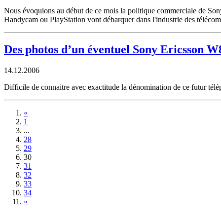
Nous évoquions au début de ce mois la politique commerciale de Sony E
Handycam ou PlayStation vont débarquer dans l'industrie des télécoms 
Des photos d’un éventuel Sony Ericsson W
14.12.2006
Difficile de connaitre avec exactitude la dénomination de ce futur t
«
1
...
28
29
30
31
32
33
34
»