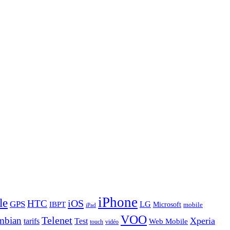
iPhone
le
iOS
HTC
GPS
LG
IBPT
Microsoft
mobile
iPad
VOO
Telenet
mbian
Xperia
tarifs
Test
Web Mobile
touch
vidéo