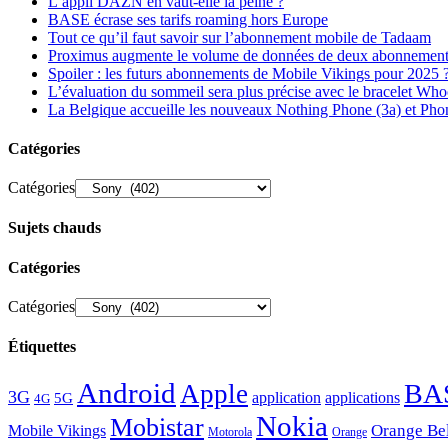
L’appli DAZN en vaut-elle la peine ?
BASE écrase ses tarifs roaming hors Europe
Tout ce qu’il faut savoir sur l’abonnement mobile de Tadaam
Proximus augmente le volume de données de deux abonnement
Spoiler : les futurs abonnements de Mobile Vikings pour 2025 
L’évaluation du sommeil sera plus précise avec le bracelet Wh
La Belgique accueille les nouveaux Nothing Phone (3a) et Pho
Catégories
Catégories
Sujets chauds
Catégories
Catégories
Étiquettes
Android
BA
Apple
3G
application
applications
5G
4G
Nokia
Mobistar
Orange Be
Mobile Vikings
Motorola
Orange