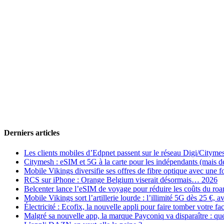
Derniers articles
Les clients mobiles d’Edpnet passent sur le réseau Digi/Cityme
Citymesh : eSIM et 5G à la carte pour les indépendants (mais des 
Mobile Vikings diversifie ses offres de fibre optique avec une
RCS sur iPhone : Orange Belgium viserait désormais… 2026
Belcenter lance l’eSIM de voyage pour réduire les coûts du r
Mobile Vikings sort l’artillerie lourde : l’illimité 5G dès 25 €
Électricité : Ecofix, la nouvelle appli pour faire tomber votre fa
Malgré sa nouvelle app, la marque Payconiq va disparaître : qu