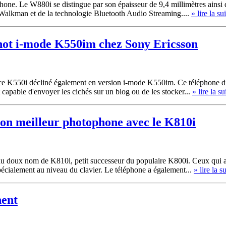
phone. Le W880i se distingue par son épaisseur de 9,4 millimètres ains
 Walkman et de la technologie Bluetooth Audio Streaming....
» lire la su
ot i-mode K550im chez Sony Ericsson
 ce K550i décliné également en version i-mode K550im. Ce téléphone d
 capable d'envoyer les cichés sur un blog ou de les stocker...
» lire la su
son meilleur photophone avec le K810i
doux nom de K810i, petit successeur du populaire K800i. Ceux qui at
pécialement au niveau du clavier. Le téléphone a également...
» lire la su
nent