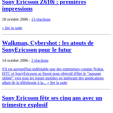
Sony Ericsson Z610i : premières
impressions
18 octobre 2006
-
13 réactions
» lire la suite
Walkman, Cybershot : les atouts de
SonyEricsson pour le futur
14 octobre 2006
-
2 réactions
S'il est aujourd'hui indéniable que des entreprises comme Nokia,
HTC et SonyEricsson se fixent pour objectif d'être le "passage
obligé" vers tous les loisirs mobiles en intégrant des applications
allant de la téléphonie à la...
» lire la suite
Sony Ericsson fête ses cinq ans avec un
trimestre explosif