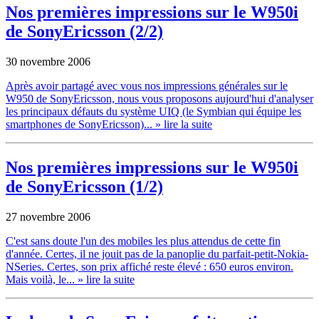
Nos premières impressions sur le W950i
de SonyEricsson (2/2)
30 novembre 2006
Après avoir partagé avec vous nos impressions générales sur le
W950 de SonyEricsson, nous vous proposons aujourd'hui d'analyser
les principaux défauts du système UIQ (le Symbian qui équipe les
smartphones de SonyEricsson)...
» lire la suite
Nos premières impressions sur le W950i
de SonyEricsson (1/2)
27 novembre 2006
C'est sans doute l'un des mobiles les plus attendus de cette fin
d'année. Certes, il ne jouit pas de la panoplie du parfait-petit-Nokia-
NSeries. Certes, son prix affiché reste élevé : 650 euros environ.
Mais voilà, le...
» lire la suite