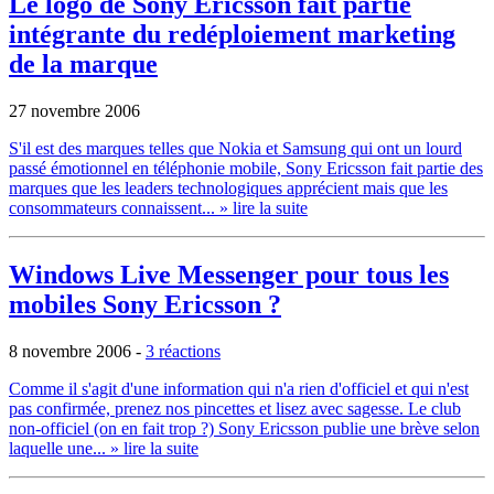
Le logo de Sony Ericsson fait partie
intégrante du redéploiement marketing
de la marque
27 novembre 2006
S'il est des marques telles que Nokia et Samsung qui ont un lourd
passé émotionnel en téléphonie mobile, Sony Ericsson fait partie des
marques que les leaders technologiques apprécient mais que les
consommateurs connaissent...
» lire la suite
Windows Live Messenger pour tous les
mobiles Sony Ericsson ?
8 novembre 2006
-
3 réactions
Comme il s'agit d'une information qui n'a rien d'officiel et qui n'est
pas confirmée, prenez nos pincettes et lisez avec sagesse. Le club
non-officiel (on en fait trop ?) Sony Ericsson publie une brève selon
laquelle une...
» lire la suite