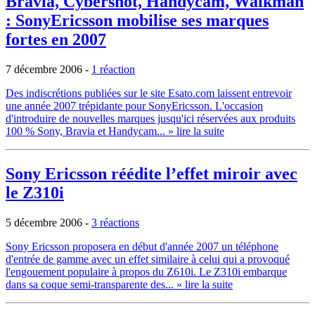
Bravia, Cybershot, Handycam, Walkman
: SonyEricsson mobilise ses marques
fortes en 2007
7 décembre 2006
-
1 réaction
Des indiscrétions publiées sur le site Esato.com laissent entrevoir
une année 2007 trépidante pour SonyEricsson. L'occasion
d'introduire de nouvelles marques jusqu'ici réservées aux produits
100 % Sony, Bravia et Handycam...
» lire la suite
Sony Ericsson réédite l’effet miroir avec
le Z310i
5 décembre 2006
-
3 réactions
Sony Ericsson proposera en début d'année 2007 un téléphone
d'entrée de gamme avec un effet similaire à celui qui a provoqué
l'engouement populaire à propos du Z610i. Le Z310i embarque
dans sa coque semi-transparente des...
» lire la suite