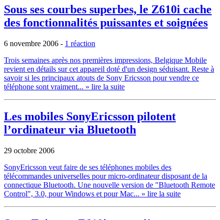
Sous ses courbes superbes, le Z610i cache
des fonctionnalités puissantes et soignées
6 novembre 2006
-
1 réaction
Trois semaines après nos premières impressions, Belgique Mobile
revient en détails sur cet appareil doté d'un design séduisant. Reste à
savoir si les principaux atouts de Sony Ericsson pour vendre ce
téléphone sont vraiment...
» lire la suite
Les mobiles SonyEricsson pilotent
l’ordinateur via Bluetooth
29 octobre 2006
SonyEricsson veut faire de ses téléphones mobiles des
télécommandes universelles pour micro-ordinateur disposant de la
connectique Bluetooth. Une nouvelle version de "Bluetooth Remote
Control", 3.0, pour Windows et pour Mac...
» lire la suite