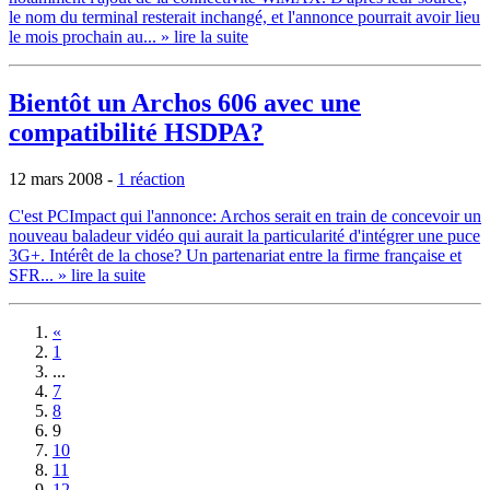
le nom du terminal resterait inchangé, et l'annonce pourrait avoir lieu
le mois prochain au...
» lire la suite
Bientôt un Archos 606 avec une
compatibilité HSDPA?
12 mars 2008
-
1 réaction
C'est PCImpact qui l'annonce: Archos serait en train de concevoir un
nouveau baladeur vidéo qui aurait la particularité d'intégrer une puce
3G+. Intérêt de la chose? Un partenariat entre la firme française et
SFR...
» lire la suite
«
1
...
7
8
9
10
11
12