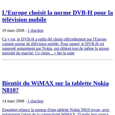
L’Europe choisit la norme DVB-H pour la
télévision mobile
19 mars 2008
-
1 réaction
Ca y est, le DVB-H a enfin été choisi officiellement par l'Europe
comme norme de télévision mobile. Pour rappel, le DVB-H est
supporté notamment par Nokia, qui détient tout de même la grosse
majorité du marché. Ce choix...
» lire la suite
Bientôt du WiMAX sur la tablette Nokia
N810?
14 mars 2008
-
1 réaction
Engadget relance la rumeur d'une tablette Nokia N810 revue, avec
notamment l'ajout de la connectivité WiMAX. D'après leur source,