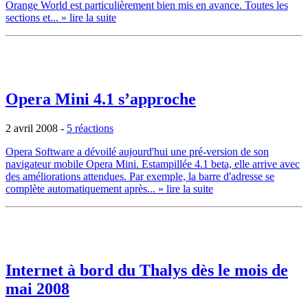
Orange World est particulièrement bien mis en avance. Toutes les
sections et...
» lire la suite
Opera Mini 4.1 s’approche
2 avril 2008
-
5 réactions
Opera Software a dévoilé aujourd'hui une pré-version de son
navigateur mobile Opera Mini. Estampillée 4.1 beta, elle arrive avec
des améliorations attendues. Par exemple, la barre d'adresse se
complète automatiquement après...
» lire la suite
Internet à bord du Thalys dès le mois de
mai 2008