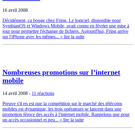
16 avril 2008
Décidément, ça bouge chez Fring. Le logiciel, disponible pour
SymbianOS et Windows Mobile, avait connu en février une mise à
jour pour permettre l'échange de fichiers. Aujourd'hui, Fring arrive
sur l'iPhone avec les mêmes...
» lire la suite
Nombreuses promotions sur l’internet
mobile
14 avril 2008
-
11 réactions
Preuve s'il en est que la compétition sur le marché des télécoms
mobiles est dynamique, les trois opérateurs se lancent dans une
promotion féroce des accès à l'internet mobile. Rappelons que pour
un accès occasionnel et peu...
» lire la suite