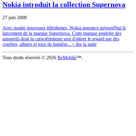
Nokia introduit la collection Supernova
27 juin 2008
Avec quatre nouveaux téléphones, Nokia annonce aujourd'hui le
lancement de la marque Supernova. Cette marque englobe des
appareils dont la caractéristique sera d'attirer le regard par des
courbes, allures et jeux de lumière...
» lire la suite
Tous droits réservés © 2026
BeMobile
™.