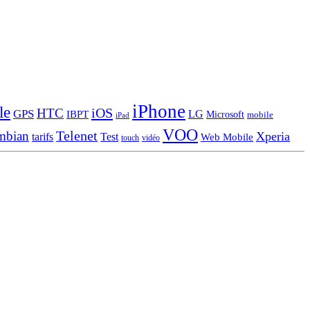
iPhone
le
iOS
HTC
GPS
LG
IBPT
Microsoft
mobile
iPad
VOO
Telenet
mbian
Xperia
tarifs
Test
Web Mobile
touch
vidéo