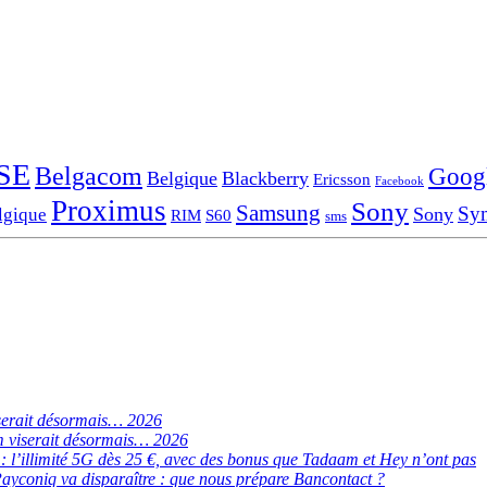
SE
Belgacom
Goog
Belgique
Blackberry
Ericsson
Facebook
Proximus
Sony
Samsung
Sy
Sony
lgique
RIM
S60
sms
serait désormais… 2026
 viserait désormais… 2026
de : l’illimité 5G dès 25 €, avec des bonus que Tadaam et Hey n’ont pas
ayconiq va disparaître : que nous prépare Bancontact ?