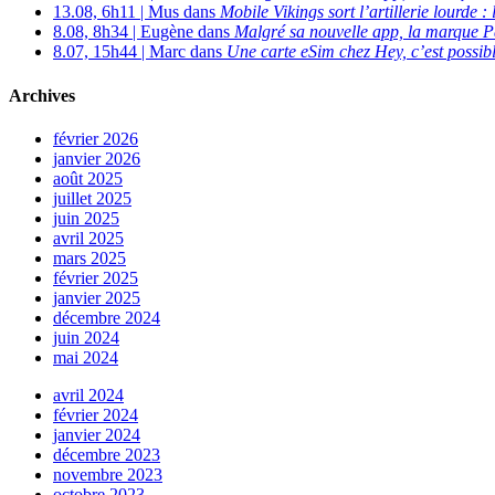
13.08, 6h11 | Mus dans
Mobile Vikings sort l’artillerie lourde
8.08, 8h34 | Eugène dans
Malgré sa nouvelle app, la marque P
8.07, 15h44 | Marc dans
Une carte eSim chez Hey, c’est possibl
Archives
février 2026
janvier 2026
août 2025
juillet 2025
juin 2025
avril 2025
mars 2025
février 2025
janvier 2025
décembre 2024
juin 2024
mai 2024
avril 2024
février 2024
janvier 2024
décembre 2023
novembre 2023
octobre 2023