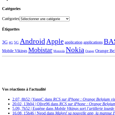
Catégories
Catégories
Étiquettes
Android
BA
Apple
3G
application
applications
5G
4G
Nokia
Mobistar
Orange Be
Mobile Vikings
Motorola
Orange
Vos réactions à l'actualité
2.07, 8h52 | YannC dans
RCS sur iPhone : Orange Belgium vi
20.02, 13h04 | Olive96 dans
RCS sur iPhone : Orange Belgium
5.09, 7h52 | Eugène dans
Mobile Vikings sort l’artillerie lour
16.08, 15h46 | Neod dans
Malgré sa nouvelle app, la marque P