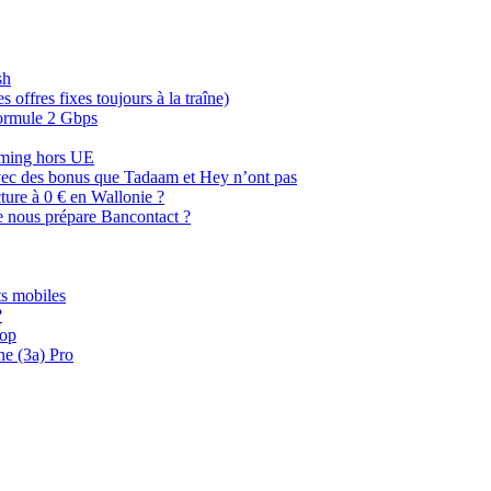
sh
offres fixes toujours à la traîne)
 formule 2 Gbps
oaming hors UE
, avec des bonus que Tadaam et Hey n’ont pas
cture à 0 € en Wallonie ?
e nous prépare Bancontact ?
s mobiles
?
oop
ne (3a) Pro