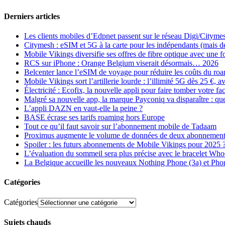
Derniers articles
Les clients mobiles d’Edpnet passent sur le réseau Digi/Cityme
Citymesh : eSIM et 5G à la carte pour les indépendants (mais des 
Mobile Vikings diversifie ses offres de fibre optique avec une
RCS sur iPhone : Orange Belgium viserait désormais… 2026
Belcenter lance l’eSIM de voyage pour réduire les coûts du r
Mobile Vikings sort l’artillerie lourde : l’illimité 5G dès 25 €
Électricité : Ecofix, la nouvelle appli pour faire tomber votre fa
Malgré sa nouvelle app, la marque Payconiq va disparaître : qu
L’appli DAZN en vaut-elle la peine ?
BASE écrase ses tarifs roaming hors Europe
Tout ce qu’il faut savoir sur l’abonnement mobile de Tadaam
Proximus augmente le volume de données de deux abonnement
Spoiler : les futurs abonnements de Mobile Vikings pour 2025 
L’évaluation du sommeil sera plus précise avec le bracelet Wh
La Belgique accueille les nouveaux Nothing Phone (3a) et Pho
Catégories
Catégories
Sujets chauds