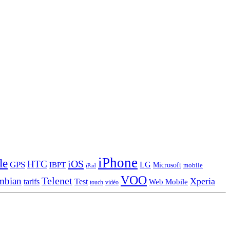
iPhone
le
iOS
HTC
GPS
LG
IBPT
Microsoft
mobile
iPad
VOO
Telenet
mbian
Xperia
tarifs
Test
Web Mobile
touch
vidéo