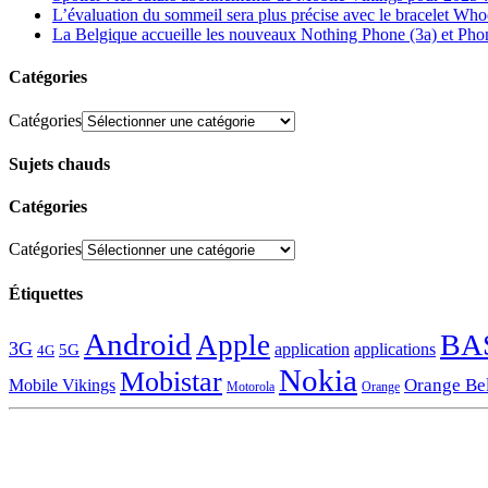
L’évaluation du sommeil sera plus précise avec le bracelet Wh
La Belgique accueille les nouveaux Nothing Phone (3a) et Pho
Catégories
Catégories
Sujets chauds
Catégories
Catégories
Étiquettes
Android
BA
Apple
3G
application
applications
5G
4G
Nokia
Mobistar
Orange Be
Mobile Vikings
Motorola
Orange