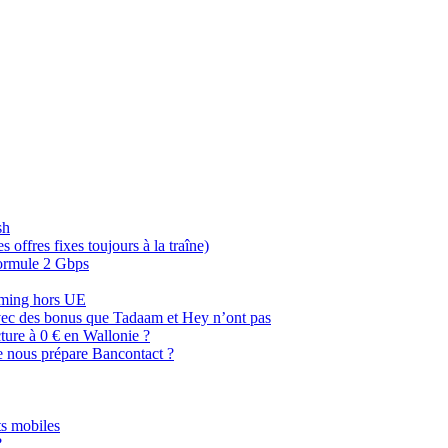
sh
offres fixes toujours à la traîne)
 formule 2 Gbps
oaming hors UE
, avec des bonus que Tadaam et Hey n’ont pas
cture à 0 € en Wallonie ?
e nous prépare Bancontact ?
s mobiles
?