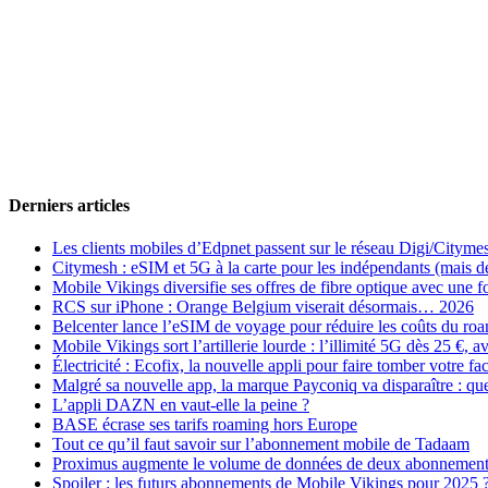
Derniers articles
Les clients mobiles d’Edpnet passent sur le réseau Digi/Cityme
Citymesh : eSIM et 5G à la carte pour les indépendants (mais des 
Mobile Vikings diversifie ses offres de fibre optique avec une
RCS sur iPhone : Orange Belgium viserait désormais… 2026
Belcenter lance l’eSIM de voyage pour réduire les coûts du r
Mobile Vikings sort l’artillerie lourde : l’illimité 5G dès 25 €
Électricité : Ecofix, la nouvelle appli pour faire tomber votre fa
Malgré sa nouvelle app, la marque Payconiq va disparaître : qu
L’appli DAZN en vaut-elle la peine ?
BASE écrase ses tarifs roaming hors Europe
Tout ce qu’il faut savoir sur l’abonnement mobile de Tadaam
Proximus augmente le volume de données de deux abonnement
Spoiler : les futurs abonnements de Mobile Vikings pour 2025 