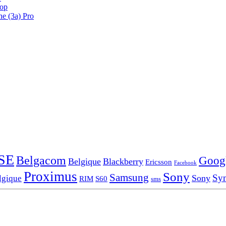
oop
ne (3a) Pro
SE
Belgacom
Goog
Belgique
Blackberry
Ericsson
Facebook
Proximus
Sony
Samsung
Sy
Sony
lgique
RIM
S60
sms