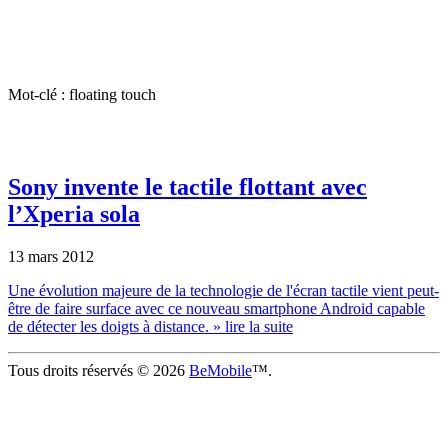
Mot-clé : floating touch
Sony invente le tactile flottant avec
l’Xperia sola
13 mars 2012
Une évolution majeure de la technologie de l'écran tactile vient peut-
être de faire surface avec ce nouveau smartphone Android capable
de détecter les doigts à distance.
» lire la suite
Tous droits réservés © 2026
BeMobile
™.