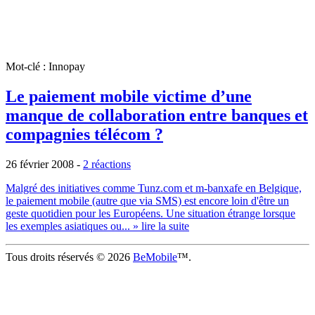
Mot-clé : Innopay
Le paiement mobile victime d’une
manque de collaboration entre banques et
compagnies télécom ?
26 février 2008
-
2 réactions
Malgré des initiatives comme Tunz.com et m-banxafe en Belgique,
le paiement mobile (autre que via SMS) est encore loin d'être un
geste quotidien pour les Européens. Une situation étrange lorsque
les exemples asiatiques ou...
» lire la suite
Tous droits réservés © 2026
BeMobile
™.