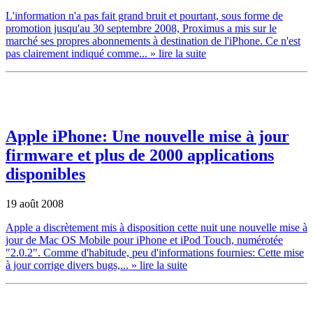
L'information n'a pas fait grand bruit et pourtant, sous forme de
promotion jusqu'au 30 septembre 2008, Proximus a mis sur le
marché ses propres abonnements à destination de l'iPhone. Ce n'est
pas clairement indiqué comme...
» lire la suite
Apple iPhone: Une nouvelle mise à jour
firmware et plus de 2000 applications
disponibles
19 août 2008
Apple a discrètement mis à disposition cette nuit une nouvelle mise à
jour de Mac OS Mobile pour iPhone et iPod Touch, numérotée
"2.0.2". Comme d'habitude, peu d'informations fournies: Cette mise
à jour corrige divers bugs,...
» lire la suite