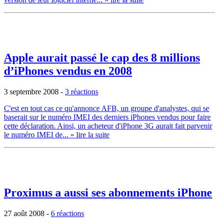
Apple aurait passé le cap des 8 millions
d’iPhones vendus en 2008
3 septembre 2008
-
3 réactions
C'est en tout cas ce qu'annonce AFB, un groupe d'analystes, qui se
baserait sur le numéro IMEI des derniers iPhones vendus pour faire
cette déclaration. Ainsi, un acheteur d'iPhone 3G aurait fait parvenir
le numéro IMEI de...
» lire la suite
Proximus a aussi ses abonnements iPhone
27 août 2008
-
6 réactions