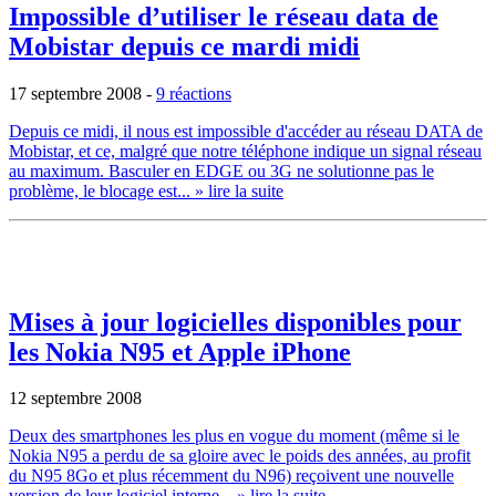
Impossible d’utiliser le réseau data de
Mobistar depuis ce mardi midi
17 septembre 2008
-
9 réactions
Depuis ce midi, il nous est impossible d'accéder au réseau DATA de
Mobistar, et ce, malgré que notre téléphone indique un signal réseau
au maximum. Basculer en EDGE ou 3G ne solutionne pas le
problème, le blocage est...
» lire la suite
Mises à jour logicielles disponibles pour
les Nokia N95 et Apple iPhone
12 septembre 2008
Deux des smartphones les plus en vogue du moment (même si le
Nokia N95 a perdu de sa gloire avec le poids des années, au profit
du N95 8Go et plus récemment du N96) reçoivent une nouvelle
version de leur logiciel interne...
» lire la suite