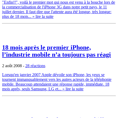
"Enfin!!", voilà le premier mot qui nous est venu à la bouche lors de
la commercialisation de l'iPhone 3G dans notre petit pays, le 11
juillet dernier. Il faut dire que l'attente aura été longue, très longue:
plus de 18 mois...
» lire la suite
18 mois après le premier iPhone,
l’industrie mobile n’a toujours pas réagi
2 août 2008
-
28 réactions
Lorsqu'en janvier 2007 Apple dévoile son iPhone, les yeux se
tournent immanquablement vers les autres acteurs de la téléphonie
mobile. Beaucoup attendaient une réponse rapide, immédiate. 18
mois après, seuls Samsung, LG et...
» lire la suite